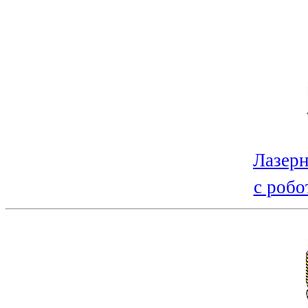
Лазерн
с робо