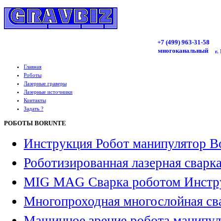
+7 (499)
963
-31-58
многоканальный
г.
Главная
Роботы
Лазерные граверы
Лазерные источники
Контакты
Задать ?
РОБОТЫ BORUNTE
Инструкция Робот манипулятор B
Роботизированная лазерная сварк
MIG MAG Сварка роботом Инстр
Многопроходная многослойная св
Машинное зрение робота манипул