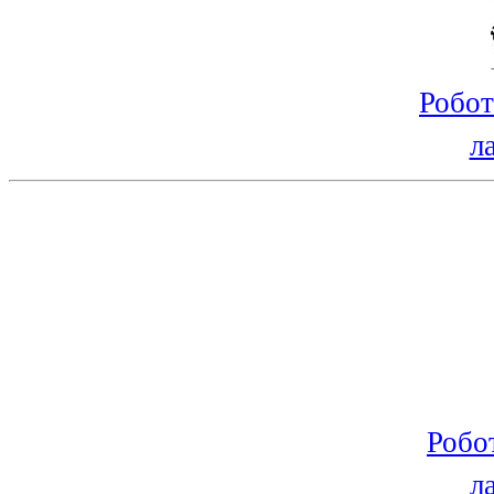
Робот
л
Робо
л