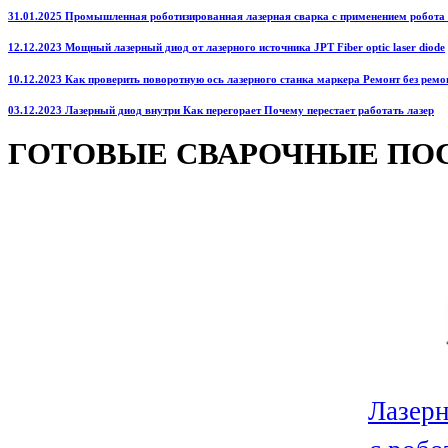
31.01.2025 Промышленная роботизированная лазерная сварка с применением робота
12.12.2023 Мощный лазерный диод от лазерного источника JPT Fiber optic laser diode
10.12.2023 Как проверить поворотную ось лазерного станка маркера Ремонт без ремо
03.12.2023 Лазерный диод внутри Как перегорает Почему перестает работать лазер
ГОТОВЫЕ СВАРОЧНЫЕ ПО
Лазерн