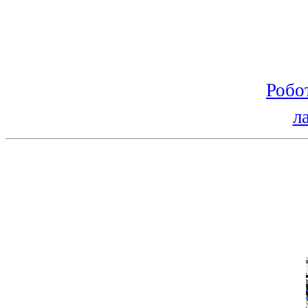
Робо
л