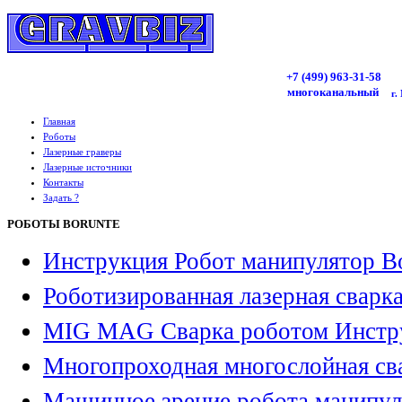
+7 (499)
963
-31-58
многоканальный
г.
Главная
Роботы
Лазерные граверы
Лазерные источники
Контакты
Задать ?
РОБОТЫ BORUNTE
Инструкция Робот манипулятор B
Роботизированная лазерная сварк
MIG MAG Сварка роботом Инстр
Многопроходная многослойная св
Машинное зрение робота манипул