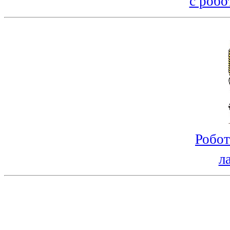
с робо
Робот
л