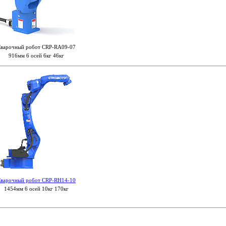
варочный робот CRP-RA09-07
916мм 6 осей 6кг 46кг
варочный робот CRP-RH14-10
1454мм 6 осей 10кг 170кг