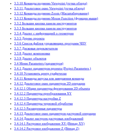
3.3.10 Команды подменю Viewpoint (точки обзора)
3.3.11 Диалоговое окно Viewpoint (точка обзора)
3.3.12 Команды подменю Zoom (Масштабирование)
3.3.13 Команды подменю Mouse Function (функции мыши)
3.3.2 Большие кнопки панели инструментов
3.3.3 Большие кнопки панели инструментов
3.3.4 Диалог с информацией о геометрии
3.3.5 Дерево проекта
3.3.6 Список файлов управляющих программ ЧПУ
3.3.7 Дисковые переключатели
3.3.8 Диалог компоновки
3.3.9 Диалог объектов
3.4 Меню Parameters (параметров)
3.4.1 Диалог параметров проекта (Project Parameters )
3.4.10 Установить центр графически
3.4.11 Команды запуска или завершения команды
3.4.12 Диалоговое окно параметров 2D операции
3.4.12.1 Общие параметры фрезерования 2D объекта
3.4.12.2 Параметры преобразования XY
3.4.12.3 Параметры настройки Z
3.4.12.4 Параметры черновой обработки
3.4.12.5 Расширенные параметры
3.4.13 Диалоговое окно параметров растровой операции
3.4.14 Диалог настроек растровых изображений
3.4.14.1 Растровое изображение XY (Bitmap XY)
3.4.14.2 Растровое изображение Z (Bitmap Z)