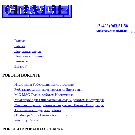
+7 (499)
963
-31-58
многоканальный
г.
Главная
Роботы
Лазерные граверы
Лазерные источники
Контакты
Задать ?
РОБОТЫ BORUNTE
Инструкция Робот манипулятор Borunte
Роботизированная лазерная сварка Инструкция
MIG MAG Сварка роботом Инструкция
Многопроходная многослойная сварка роботом Инструкция
Машинное зрение робота манипулятора Borunte Инструкция
Техническая поддержка роботы
Ошибки роботов Borunte Alarm Error
Ремонт роботов
РОБОТИЗИРОВАННАЯ СВАРКА