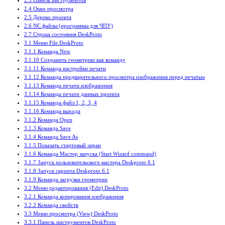
2.3 Панель инструментов
2.4 Окно просмотра
2.5 Дерево проекта
2.6 NC файлы (программы для ЧПУ)
2.7 Строка состояния DeskProto
3.1 Меню File DeskProto
3.1.1 Команда New
3.1.10 Сохранить геометрию как команду
3.1.11 Команда настройки печати
3.1.12 Команда предварительного просмотра изображения перед печатью
3.1.13 Команда печати изображения
3.1.14 Команда печати данных проекта
3.1.15 Команда файл 1, 2, 3, 4
3.1.16 Команда выхода
3.1.2 Команда Open
3.1.3 Команда Save
3.1.4 Команда Save As
3.1.5 Показать стартовый экран
3.1.6 Команда Мастер запуска (Start Wizard command)
3.1.7 Запуск пользовательского мастера Deskproto 6.1
3.1.8 Запуск скрипта Deskproto 6.1
3.1.9 Команда загрузки геометрии
3.2 Меню редактирования (Edit) DeskProto
3.2.1 Команда копирования изображения
3.2.2 Команда свойств
3.3 Меню просмотра (View) DeskProto
3.3.1 Панель инструментов DeskProto