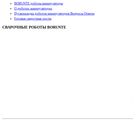
BORUNTE роботы манипуляторы
О роботах манипуляторах
Пусконаладка роботов манипуляторов Вопросы Ответы
Готовые сварочные посты
СВАРОЧНЫЕ РОБОТЫ BORUNTE