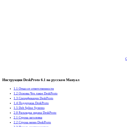
С
Инструкция DeskProto 6.1 на русском Мануал
1.1 Отказ от ответственности
1.2 Основы Что такое DeskProto
1.3 Спецификации DeskProto
1.4 Поддержка DeskProto
1.5 Delt Spline Systems
2.0 Раскладка экрана DeskProto
2.1 Строка заголовка
2.2 Строка меню DeskProto