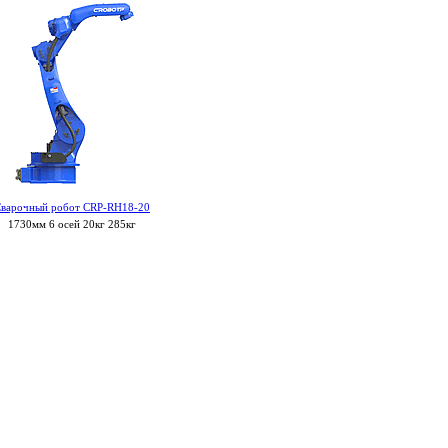
варочный робот CRP-RH18-20
1730мм 6 осей 20кг 285кг