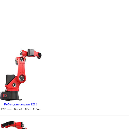
Робот для сварки 1210
1225мм 6осей 10кг 155кг