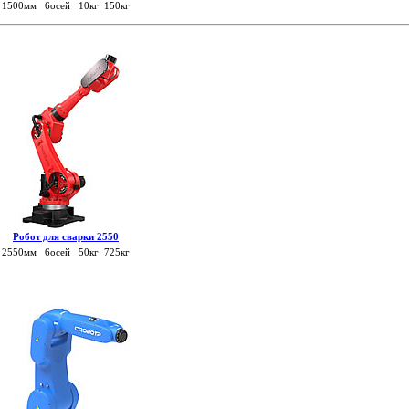
1500мм 6осей 10кг 150кг
Робот для сварки 2550
2550мм 6осей 50кг 725кг