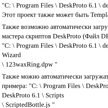
"C: \ Program Files \ DeskProto 6.1 \ de
Этот проект также может быть Templat
Также возможно автоматически загрузит
мастера скриптов DeskProto (Файл D
"C: \ Program Files \ DeskProto 6.1 \ d
Wizard
\ 123waxRing.dpw "
Также можно автоматически загружать
примера: "C: \ Program Files \ DeskProt
DeskProto 6.1 \ Scripts
\ ScriptedBottle.js "