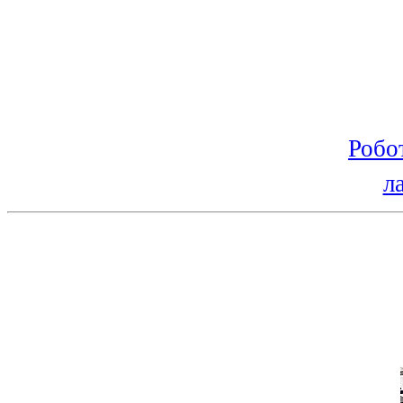
Робо
л