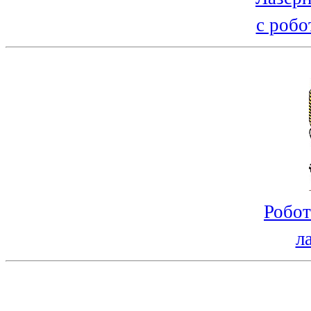
с робо
Робот
л