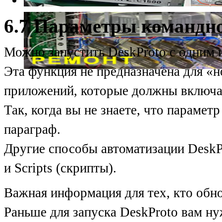
6.7 Параметры командн
Можно запустить DeskProto с одним 
Эта функция не предназначена для «н
приложений, которые должны включат
Так, когда вы не знаете, что парамет
параграф.
Другие способы автоматизации DeskPr
и Scripts (скрипты).
Важная информация для тех, кто обно
Раньше для запуска DeskProto вам ну