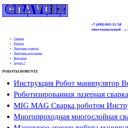
+7 (499)
963
-31-58
многоканальный
г.
Главная
Роботы
Лазерные граверы
Лазерные источники
Контакты
Задать ?
РОБОТЫ BORUNTE
Инструкция Робот манипулятор B
Роботизированная лазерная сварк
MIG MAG Сварка роботом Инстр
Многопроходная многослойная св
Машинное зрение робота манипул