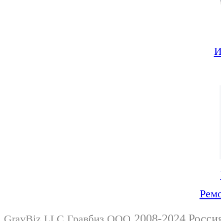
И
Ремо
2008-2024 Росси
GravBiz LLC Гравбиз ООО