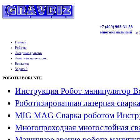
+7 (499)
963
-31-58
многоканальный
г.
Главная
Роботы
Лазерные граверы
Лазерные источники
Контакты
Задать ?
РОБОТЫ BORUNTE
Инструкция Робот манипулятор B
Роботизированная лазерная сварк
MIG MAG Сварка роботом Инстр
Многопроходная многослойная св
Машинное зрение робота манипул