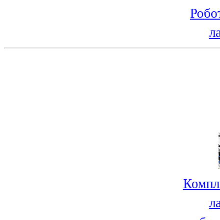
Робо
л
Компл
л