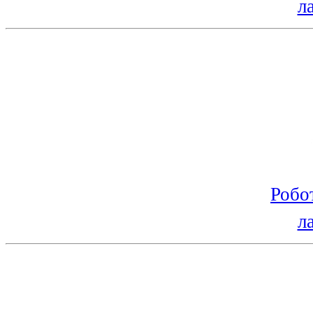
л
Робо
л