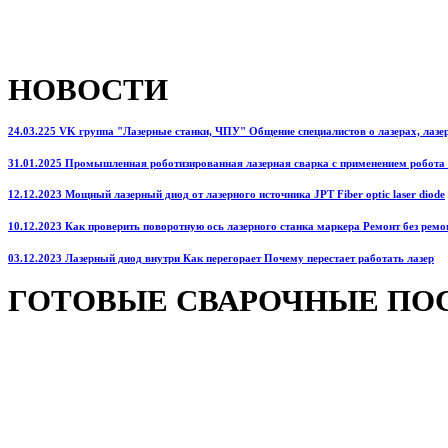
НОВОСТИ
24.03.225 VK группа "Лазерные станки, ЧПУ" Общение специалистов о лазерах, лазерн
31.01.2025 Промышленная роботизированная лазерная сварка с применением робота
12.12.2023 Мощный лазерный диод от лазерного источника JPT Fiber optic laser diode
10.12.2023 Как проверить поворотную ось лазерного станка маркера Ремонт без ремо
03.12.2023 Лазерный диод внутри Как перегорает Почему перестает работать лазер
ГОТОВЫЕ СВАРОЧНЫЕ ПО