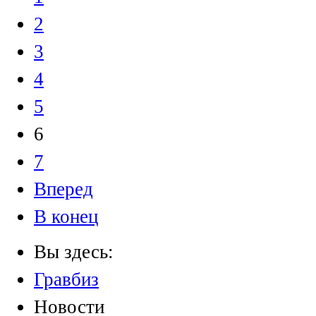
2
3
4
5
6
7
Вперед
В конец
Вы здесь:
Гравбиз
Новости