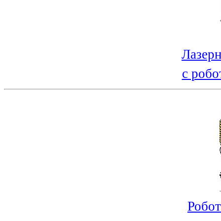
Лазерн
с робо
Робот