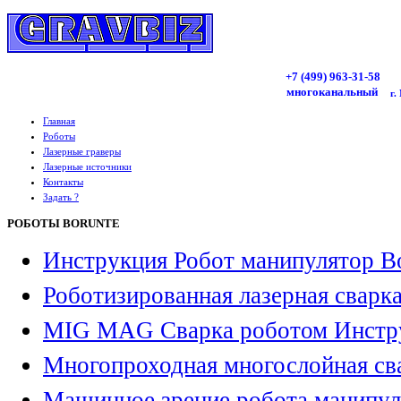
+7 (499)
963
-31-58
многоканальный
г.
Главная
Роботы
Лазерные граверы
Лазерные источники
Контакты
Задать ?
РОБОТЫ BORUNTE
Инструкция Робот манипулятор B
Роботизированная лазерная сварк
MIG MAG Сварка роботом Инстр
Многопроходная многослойная св
Машинное зрение робота манипул