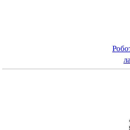
Робо
л