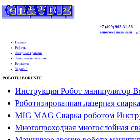
+7 (499)
963
-31-58
многоканальный
г.
Главная
Роботы
Лазерные граверы
Лазерные источники
Контакты
Задать ?
РОБОТЫ BORUNTE
Инструкция Робот манипулятор B
Роботизированная лазерная сварк
MIG MAG Сварка роботом Инстр
Многопроходная многослойная св
Машинное зрение робота манипул