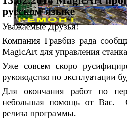
13.02.2014 MagicArt пр
русском языке
Уважаемые Друзья!
Компания Гравбиз рада сообщ
MagicArt для управления станка
Уже совсем скоро русифицир
руководство по эксплуатации б
Для окончания работ по пе
небольшая помощь от Вас. С
релиза программы.