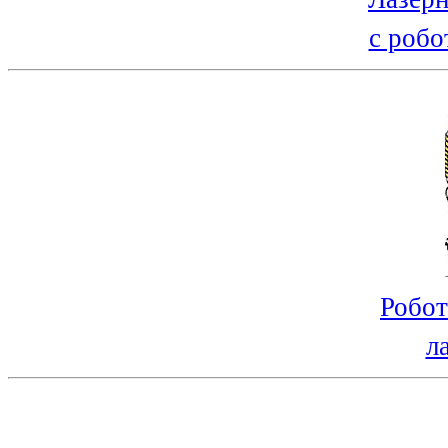
с робо
Робот
л