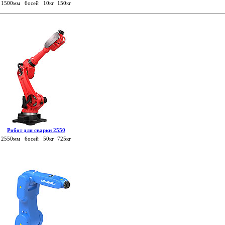
1500мм 6осей 10кг 150кг
Робот для сварки 2550
2550мм 6осей 50кг 725кг