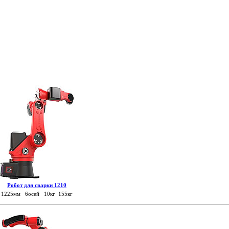
Робот для сварки 1210
1225мм 6осей 10кг 155кг