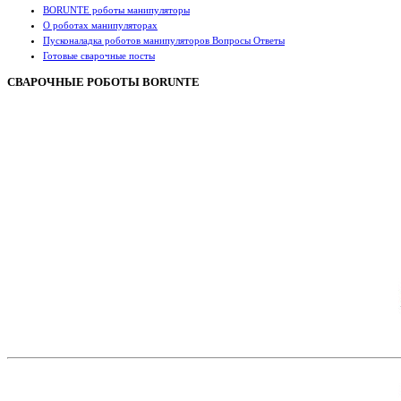
BORUNTE роботы манипуляторы
О роботах манипуляторах
Пусконаладка роботов манипуляторов Вопросы Ответы
Готовые сварочные посты
СВАРОЧНЫЕ РОБОТЫ BORUNTE