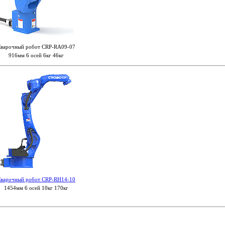
варочный робот CRP-RA09-07
916мм 6 осей 6кг 46кг
варочный робот CRP-RH14-10
1454мм 6 осей 10кг 170кг