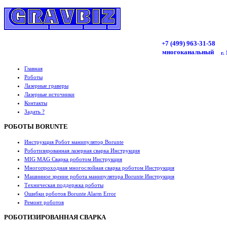
+7 (499)
963
-31-58
многоканальный
г.
Главная
Роботы
Лазерные граверы
Лазерные источники
Контакты
Задать ?
РОБОТЫ BORUNTE
Инструкция Робот манипулятор Borunte
Роботизированная лазерная сварка Инструкция
MIG MAG Сварка роботом Инструкция
Многопроходная многослойная сварка роботом Инструкция
Машинное зрение робота манипулятора Borunte Инструкция
Техническая поддержка роботы
Ошибки роботов Borunte Alarm Error
Ремонт роботов
РОБОТИЗИРОВАННАЯ СВАРКА