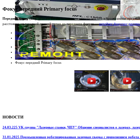
Фокус передний Primary focus
Передний фокус
(Eng. primary focus) — точка на оптической оси в пространстве предме
расстояние от передней главной точки до переднего фокуса —
переднее фокусное рассто
Назад
Вперед
Вы здесь:
Гравбиз
Справочник
Фокус передний Primary focus
НОВОСТИ
24.03.225 VK группа "Лазерные станки, ЧПУ" Общение специалистов о лазерах, лазерн
31.01.2025 Промышленная роботизированная лазерная сварка с применением робота