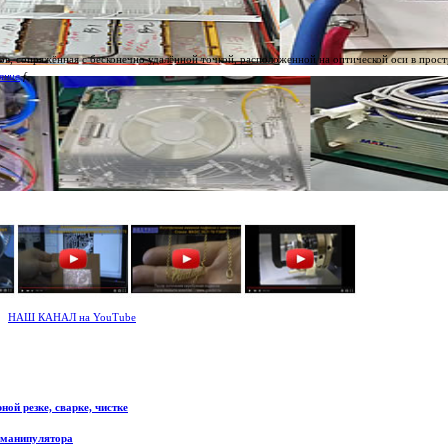
тов, сопряжённая с бесконечно удалённой точкой, расположенной на оптической оси в прост
яние
f
.
НАШ КАНАЛ на YouTube
ой резке, сварке, чистке
 манипулятора