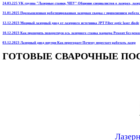
24.03.225 VK группа "Лазерные станки, ЧПУ" Общение специалистов о лазерах, лазерн
31.01.2025 Промышленная роботизированная лазерная сварка с применением робота
12.12.2023 Мощный лазерный диод от лазерного источника JPT Fiber optic laser diode
10.12.2023 Как проверить поворотную ось лазерного станка маркера Ремонт без ремо
03.12.2023 Лазерный диод внутри Как перегорает Почему перестает работать лазер
ГОТОВЫЕ СВАРОЧНЫЕ ПО
Лазерн