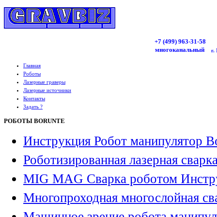
+7 (499)
963
-31-58
многоканальный
г.
Главная
Роботы
Лазерные граверы
Лазерные источники
Контакты
Задать ?
РОБОТЫ BORUNTE
Инструкция Робот манипулятор B
Роботизированная лазерная сварк
MIG MAG Сварка роботом Инстр
Многопроходная многослойная св
Машинное зрение робота манипул