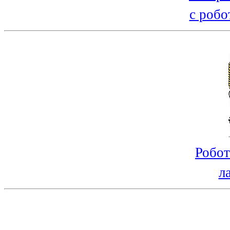
с робо
Робот
л