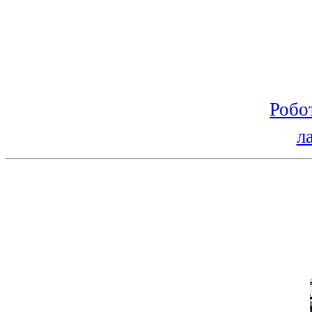
Робо
л