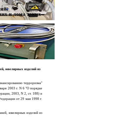
ий,
них и лома таких
ей, ювелирных изделий из
финансированию терроризма"
варя 2003 г. N 6 "О порядке
ции, 2003, N 2, ст. 188) и
едерации от 29 мая 1998 г.
мней, ювелирных изделий из