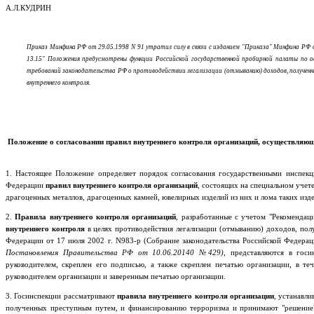
А.Л.КУДРИН
Приказ Минфина РФ от 29.05.1998 N 91 утратил силу в связи с изданием "Приказа" Минфина РФ
13.15" Положения предусмотрены функции Российской государственной пробирной палаты по о
требований законодательства РФ о противодействии легализации (отмыванию) доходов, полученны
внутреннего контроля.
Положение о согласовании правил внутреннего контроля организаций, осуществляющ
1. Настоящее Положение определяет порядок согласования государственными инспек
Федерации
правил внутреннего контроля организаций
, состоящих на специальном учет
драгоценных металлов, драгоценных камней, ювелирных изделий из них и лома таких изд
2.
Правила внутреннего контроля организаций
, разработанные с учетом "Рекоменда
внутреннего контроля
в целях противодействия легализации (отмыванию) доходов, по
Федерации от 17 июля 2002 г. N983-р (Собрание законодательства Российской Федерации
Постановления Правительства РФ от 10.06.20140 №429)
, представляются в гос
руководителем, скреплен его подписью, а также скреплен печатью организации, в т
руководителем организации и заверенным печатью организации.
3. Госинспекции рассматривают
правила внутреннего контроля организации
, устанавл
полученных преступным путем, и финансированию терроризма и принимают "решение" о