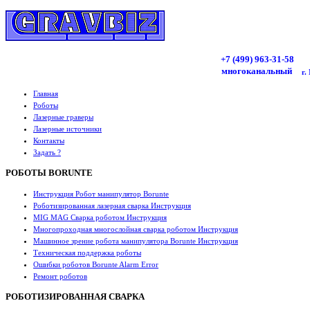
+7 (499)
963
-31-58
многоканальный
г.
Главная
Роботы
Лазерные граверы
Лазерные источники
Контакты
Задать ?
РОБОТЫ BORUNTE
Инструкция Робот манипулятор Borunte
Роботизированная лазерная сварка Инструкция
MIG MAG Сварка роботом Инструкция
Многопроходная многослойная сварка роботом Инструкция
Машинное зрение робота манипулятора Borunte Инструкция
Техническая поддержка роботы
Ошибки роботов Borunte Alarm Error
Ремонт роботов
РОБОТИЗИРОВАННАЯ СВАРКА