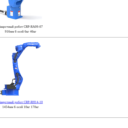
варочный робот CRP-RA09-07
916мм 6 осей 6кг 46кг
варочный робот CRP-RH14-10
1454мм 6 осей 10кг 170кг