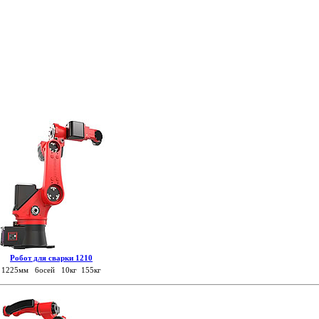
Робот для сварки 1210
1225мм 6осей 10кг 155кг