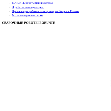
BORUNTE роботы манипуляторы
О роботах манипуляторах
Пусконаладка роботов манипуляторов Вопросы Ответы
Готовые сварочные посты
СВАРОЧНЫЕ РОБОТЫ BORUNTE