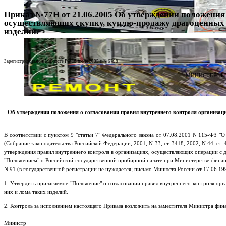
Приказ №77Н от 21.06.2005 Об утверждении положения 
осуществляющих скупку, куплю-продажу драгоценных м
изделий.
Зарегистрировано в Минюсте РФ 15 июля 2005 г. N 6798
МИНИСТЕРСТВ
Об утверждении положения о согласовании правил внутреннего контроля организац
В соответствии с пунктом 9 "статьи 7" Федерального закона от 07.08.2001 N 115-ФЗ 
(Собрание законодательства Российской Федерации, 2001, N 33, ст. 3418; 2002, N 44, ст.
утверждения правил внутреннего контроля в организациях, осуществляющих операции с д
"Положением" о Российской государственной пробирной палате при Министерстве финан
N 91 (в государственной регистрации не нуждается; письмо Минюста России от 17.06.19
1. Утвердить прилагаемое "Положение" о согласовании правил внутреннего контроля ор
них и лома таких изделий.
2. Контроль за исполнением настоящего Приказа возложить на заместителя Министра фин
Министр