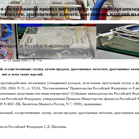
о согласовании правил внутреннего контроля организац
еталлов, драгоценных камней, ювелирных изделий из 
О ФИНАНСОВ РОССИЙСКОЙ ФЕДЕРАЦИИ
ПРИКАЗ
от 21 июня 2005 г. N 77н
ий, осуществляющих скупку, куплю-продажу драгоценных металлов, драгоценных камн
них и лома таких изделий.
"О противодействии легализации (отмыванию) доходов, полученных преступным путем, и 
 4296; 2004, N 31, ст. 3224), "Постановлением" Правительства Российской Федерации от 8 ян
енежными средствами или иным имуществом" (Собрание законодательства Российской Федера
сов Российской Федерации, утвержденным Приказом Министерства финансов Российской Ф
99 N 4667-ПК; Бюллетень Минюста России, N 7, 1999), приказываю:
ганизаций, осуществляющих скупку, куплю-продажу драгоценных металлов, драгоценных ка
ансов Российской Федерации С.Д. Шаталова.