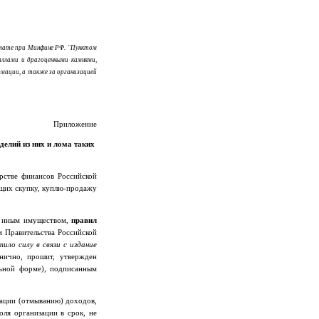
алате при Минфине РФ. "Пунктом
аллами и драгоценными камнями,
рмации, а также за организацией
Приложение
елий из них и лома таких
рстве финансов Российской
ющих скупку, куплю-продажу
ли иным имуществом,
правил
 Правительства Российской
ило силу в связи с издание
нично, прошит, утвержден
льной форме), подписанным
зации (отмыванию) доходов,
ля организации в срок, не