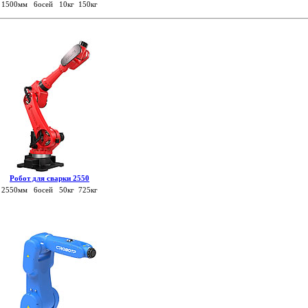
1500мм 6осей 10кг 150кг
Робот для сварки 2550
2550мм 6осей 50кг 725кг