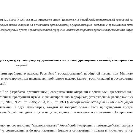
 от 12.12.2005 N 327, которым утверждено новое "Положение" о Российской государственной пробирной п
существлению контроля за исполнением организациями, осуществляющими операции с драгоценными мет
х преступным путем, и финансированию терроризма в части фиксирования, хранения и представления инфо
их скупку, куплю-продажу драгоценных металлов, драгоценных камней, ювелирных изд
изделий
циями пробирного надзора Российской государственной пробирной палаты при Министе
е в государственных инспекциях пробирного надзора (далее - госинспекции) и осуществля
елий.
ций" по разработке организациями, совершающими операции с денежными средствами и
лученных преступным путем, и финансированию терроризма, утвержденных распоряжением
, 2002, N 29, ст. 2995; 2003, N 2, ст. 197)
(Распоряжение N983-р т 17.06.2002г утрат
инспекции в двух экземплярах, каждый из которых должен быть пронумерован постра
ечение 5 рабочих дней с даты их утверждения с заявлением о согласовании (в произво
ивают их соответствие "законодательству" Российской Федерации о противодействии легали
 согласовании либо несогласовании (отказе в согласовании) правил внутреннего контро