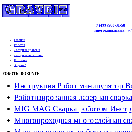
+7 (499)
963
-31-58
многоканальный
г.
Главная
Роботы
Лазерные граверы
Лазерные источники
Контакты
Задать ?
РОБОТЫ BORUNTE
Инструкция Робот манипулятор B
Роботизированная лазерная сварк
MIG MAG Сварка роботом Инстр
Многопроходная многослойная св
Машинное зрение робота манипул