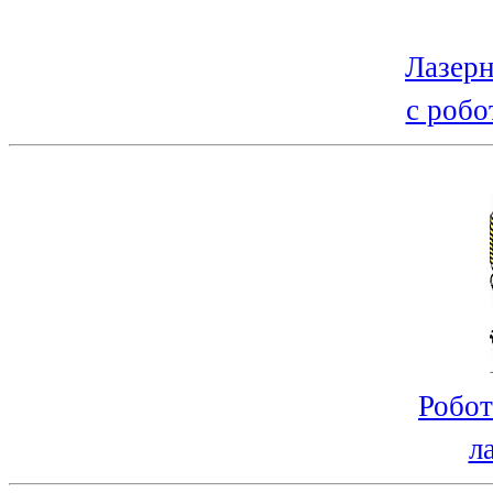
Лазерн
с робо
Робот
л