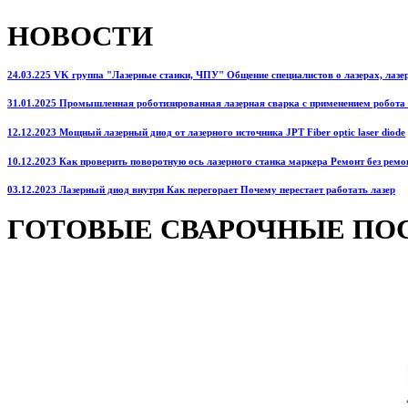
НОВОСТИ
24.03.225 VK группа "Лазерные станки, ЧПУ" Общение специалистов о лазерах, лазерн
31.01.2025 Промышленная роботизированная лазерная сварка с применением робота
12.12.2023 Мощный лазерный диод от лазерного источника JPT Fiber optic laser diode
10.12.2023 Как проверить поворотную ось лазерного станка маркера Ремонт без ремо
03.12.2023 Лазерный диод внутри Как перегорает Почему перестает работать лазер
ГОТОВЫЕ СВАРОЧНЫЕ ПО