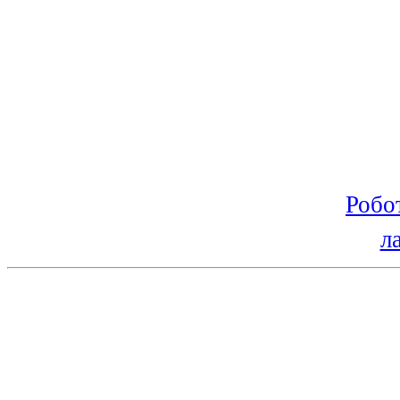
Робо
л