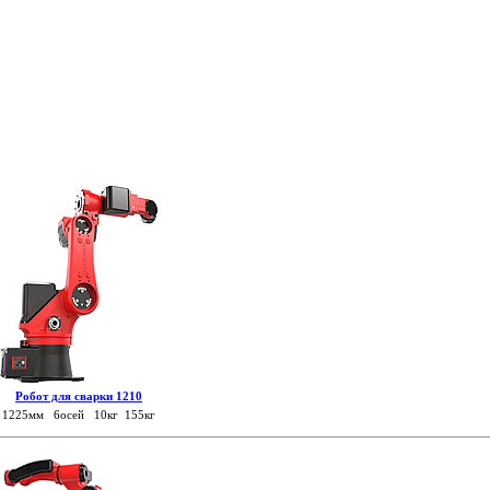
Робот для сварки 1210
1225мм 6осей 10кг 155кг