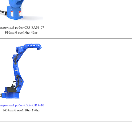
варочный робот CRP-RA09-07
916мм 6 осей 6кг 46кг
варочный робот CRP-RH14-10
1454мм 6 осей 10кг 170кг