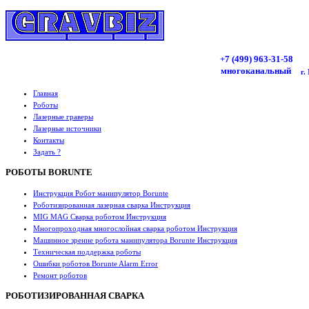
+7 (499)
963
-31-58
многоканальный
г.
Главная
Роботы
Лазерные граверы
Лазерные источники
Контакты
Задать ?
РОБОТЫ BORUNTE
Инструкция Робот манипулятор Borunte
Роботизированная лазерная сварка Инструкция
MIG MAG Сварка роботом Инструкция
Многопроходная многослойная сварка роботом Инструкция
Машинное зрение робота манипулятора Borunte Инструкция
Техническая поддержка роботы
Ошибки роботов Borunte Alarm Error
Ремонт роботов
РОБОТИЗИРОВАННАЯ СВАРКА