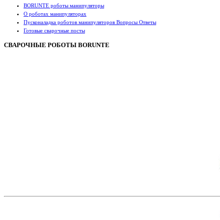
BORUNTE роботы манипуляторы
О роботах манипуляторах
Пусконаладка роботов манипуляторов Вопросы Ответы
Готовые сварочные посты
СВАРОЧНЫЕ РОБОТЫ BORUNTE