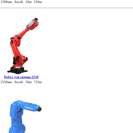
1500мм 6осей 10кг 150кг
Робот для сварки 2550
2550мм 6осей 50кг 725кг