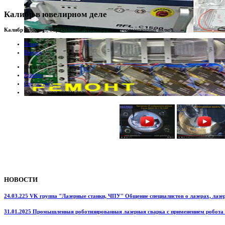
Калибр в ювелирном деле
Калибр
- просвет, образованный двумя ручьями совмещенных валков.
Назад
Вперед
Вы здесь:
Гравбиз
Справочник
Калибр в ювелирном деле
НОВОСТИ
24.03.225 VK группа "Лазерные станки, ЧПУ" Общение специалистов о лазерах, лазерн
31.01.2025 Промышленная роботизированная лазерная сварка с применением робота