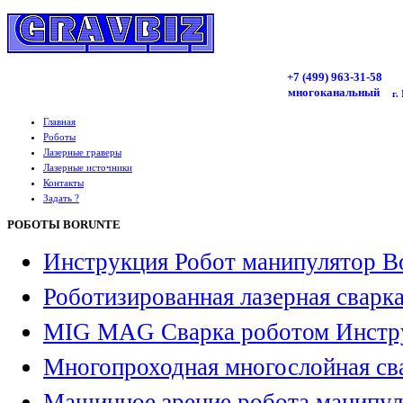
+7 (499)
963
-31-58
многоканальный
г.
Главная
Роботы
Лазерные граверы
Лазерные источники
Контакты
Задать ?
РОБОТЫ BORUNTE
Инструкция Робот манипулятор B
Роботизированная лазерная сварк
MIG MAG Сварка роботом Инстр
Многопроходная многослойная св
Машинное зрение робота манипул