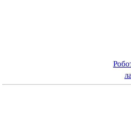
Робо
л