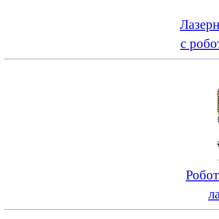
Лазерн
с робо
Робот
л