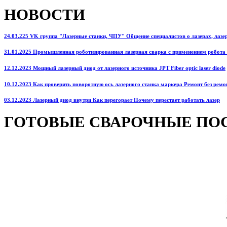
НОВОСТИ
24.03.225 VK группа "Лазерные станки, ЧПУ" Общение специалистов о лазерах, лазерн
31.01.2025 Промышленная роботизированная лазерная сварка с применением робота
12.12.2023 Мощный лазерный диод от лазерного источника JPT Fiber optic laser diode
10.12.2023 Как проверить поворотную ось лазерного станка маркера Ремонт без ремо
03.12.2023 Лазерный диод внутри Как перегорает Почему перестает работать лазер
ГОТОВЫЕ СВАРОЧНЫЕ ПО