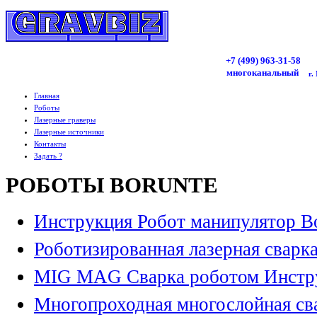
+7 (499)
963
-31-58
многоканальный
г.
Главная
Роботы
Лазерные граверы
Лазерные источники
Контакты
Задать ?
РОБОТЫ BORUNTE
Инструкция Робот манипулятор B
Роботизированная лазерная сварк
MIG MAG Сварка роботом Инстр
Многопроходная многослойная св