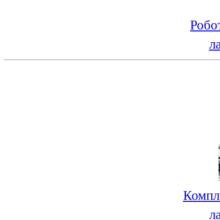
Робо
л
Компл
л