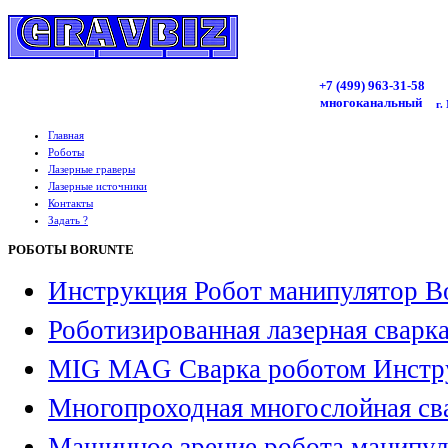
+7 (499)
963
-31-58
многоканальный
г.
Главная
Роботы
Лазерные граверы
Лазерные источники
Контакты
Задать ?
РОБОТЫ BORUNTE
Инструкция Робот манипулятор B
Роботизированная лазерная сварк
MIG MAG Сварка роботом Инстр
Многопроходная многослойная св
Машинное зрение робота манипул