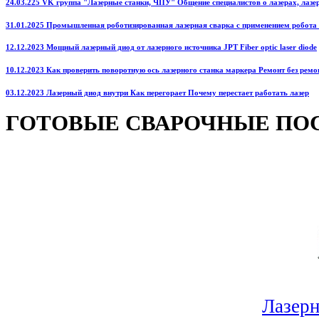
24.03.225 VK группа "Лазерные станки, ЧПУ" Общение специалистов о лазерах, лазерн
31.01.2025 Промышленная роботизированная лазерная сварка с применением робота
12.12.2023 Мощный лазерный диод от лазерного источника JPT Fiber optic laser diode
10.12.2023 Как проверить поворотную ось лазерного станка маркера Ремонт без ремо
03.12.2023 Лазерный диод внутри Как перегорает Почему перестает работать лазер
ГОТОВЫЕ СВАРОЧНЫЕ ПО
Лазерн