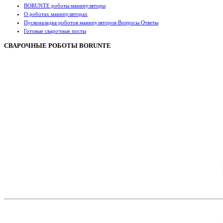
BORUNTE роботы манипуляторы
О роботах манипуляторах
Пусконаладка роботов манипуляторов Вопросы Ответы
Готовые сварочные посты
СВАРОЧНЫЕ РОБОТЫ BORUNTE