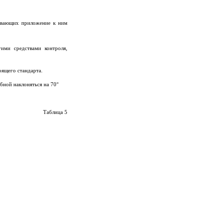
чивающих приложение к ним
ими средствами контроля,
оящего стандарта.
бной наклоняться на 70°
Таблица 5