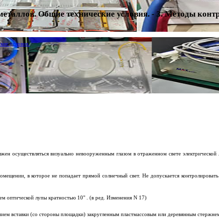
еталлов. Общие технические условия. - 3. Методы конт
кие условия.
олжен осуществляться визуально невооруженным глазом в отраженном свете электрическо
омещении, в которое не попадает прямой солнечный свет. Не допускается контролировать
ем оптической лупы кратностью 10" . (в ред. Изменения N 17)
анием вставки (со стороны площадки) закругленным пластмассовым или деревянным стержне