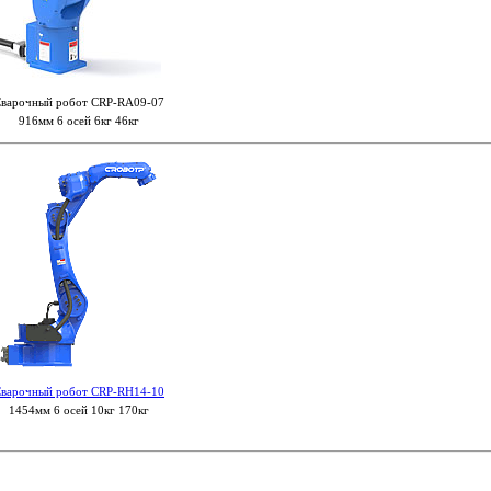
варочный робот CRP-RA09-07
916мм 6 осей 6кг 46кг
варочный робот CRP-RH14-10
1454мм 6 осей 10кг 170кг