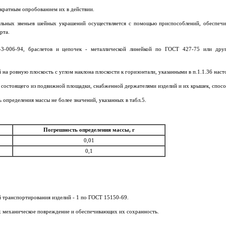
кратным опробованием их в действии.
тельных звеньев шейных украшений осуществляется с помощью приспособлений, обеспе
рта.
3-006-94, браслетов и цепочек - металлической линейкой по ГОСТ 427-75 или друг
на ровную плоскость с углом наклона плоскости к горизонтали, указанными в п.1.1.36 наст
состоящего из подвижной площадки, снабженной держателями изделий и их крышек, спосо
определения массы не более значений, указанных в табл.5.
Погрешность определения массы, г
0,01
0,1
 транспортирования изделий - 1 по ГОСТ 15150-69.
 механическое повреждение и обеспечивающих их сохранность.