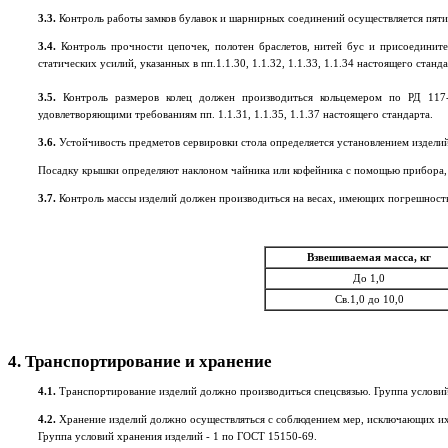
3.3.
Контроль работы замков булавок и шарнирных соединений осуществляется пяти
3.4.
Контроль прочности цепочек, полотен браслетов, нитей бус и присоедини
статических усилий, указанных в пп.1.1.30, 1.1.32, 1.1.33, 1.1.34 настоящего станда
3.5.
Контроль размеров колец должен производиться кольцемером по РД 117-
удовлетворяющими требованиям пп. 1.1.31, 1.1.35, 1.1.37 настоящего стандарта.
3.6.
Устойчивость предметов сервировки стола определяется установлением изделий 
Посадку крышки определяют наклоном чайника или кофейника с помощью прибора, 
3.7.
Контроль массы изделий должен производиться на весах, имеющих погрешность 
Взвешиваемая масса, кг
До 1,0
Св.1,0 до 10,0
4. Транспортирование и хранение
4.1.
Транспортирование изделий должно производиться спецсвязью. Группа условий
4.2.
Хранение изделий должно осуществляться с соблюдением мер, исключающих их
Группа условий хранения изделий - 1 по ГОСТ 15150-69.