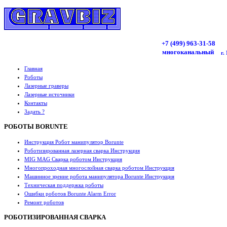
+7 (499)
963
-31-58
многоканальный
г.
Главная
Роботы
Лазерные граверы
Лазерные источники
Контакты
Задать ?
РОБОТЫ BORUNTE
Инструкция Робот манипулятор Borunte
Роботизированная лазерная сварка Инструкция
MIG MAG Сварка роботом Инструкция
Многопроходная многослойная сварка роботом Инструкция
Машинное зрение робота манипулятора Borunte Инструкция
Техническая поддержка роботы
Ошибки роботов Borunte Alarm Error
Ремонт роботов
РОБОТИЗИРОВАННАЯ СВАРКА