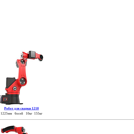
Робот для сварки 1210
1225мм 6осей 10кг 155кг