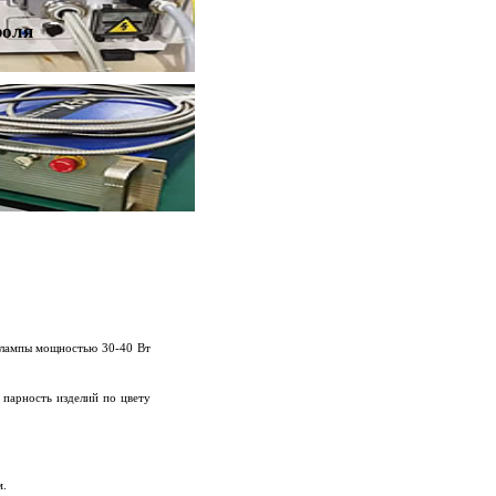
роля
й лампы мощностью 30-40 Вт
 парность изделий по цвету
м.