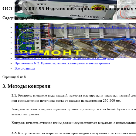
ОСТ 117-3-002-95 Изделия ювелирные из драгоценных м
Содержание материала
ОСТ 117-3-002-95 Изделия ювелирные из драгоценных металлов. Общие техничес
1.1. Характеристики
1.2. Маркировка
1.3. Упаковка
2. Приемка
3. Методы контроля
Приложение N 1. Пояснения терминов, встречающихся в стандарте
Приложение N 2. Примеры расположения реквизитов на ярлыках
Все страницы
Страница 6 из 8
3. Методы контроля
3.1.
Контроль внешнего вида изделий, качества маркировки и упаковки изделий д
при расположении источника света от изделия на расстоянии 250-300 мм.
Контроль вставок в парных изделиях должен производиться на белой бумаге и в п
вставки на просвет.
Контроль качества оттисков клейм должен осуществляться визуально с использовани
3.2.
Контроль качества закрепки вставок производится визуально и легким покачив