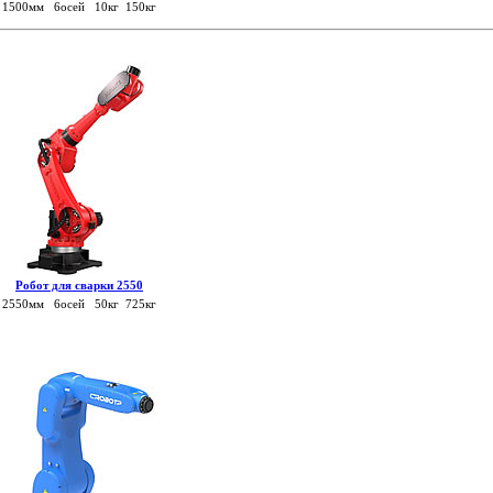
1500мм 6осей 10кг 150кг
Робот для сварки 2550
2550мм 6осей 50кг 725кг