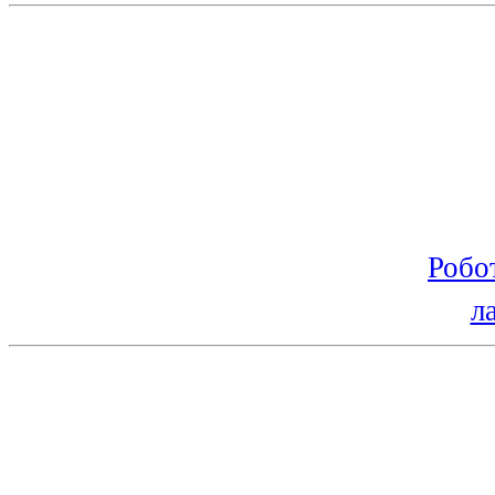
Робо
л