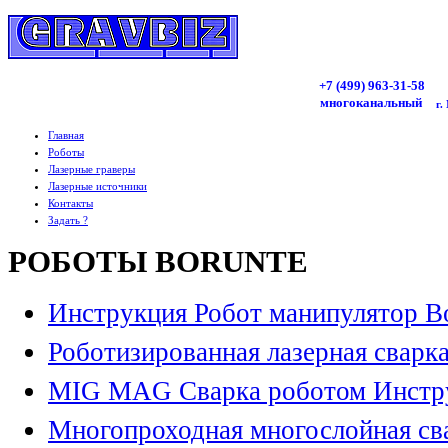
+7 (499)
963
-31-58
многоканальный
г.
Главная
Роботы
Лазерные граверы
Лазерные источники
Контакты
Задать ?
РОБОТЫ BORUNTE
Инструкция Робот манипулятор B
Роботизированная лазерная сварк
MIG MAG Сварка роботом Инстр
Многопроходная многослойная св