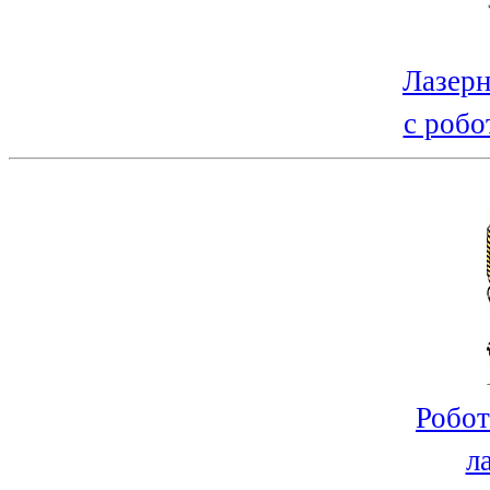
Лазерн
с робо
Робот
л