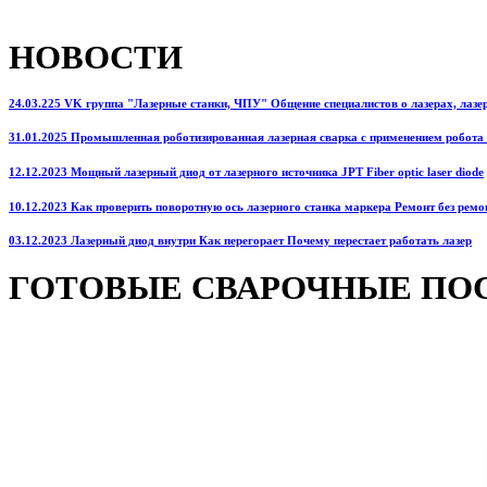
НОВОСТИ
24.03.225 VK группа "Лазерные станки, ЧПУ" Общение специалистов о лазерах, лазерн
31.01.2025 Промышленная роботизированная лазерная сварка с применением робота
12.12.2023 Мощный лазерный диод от лазерного источника JPT Fiber optic laser diode
10.12.2023 Как проверить поворотную ось лазерного станка маркера Ремонт без ремо
03.12.2023 Лазерный диод внутри Как перегорает Почему перестает работать лазер
ГОТОВЫЕ СВАРОЧНЫЕ ПО