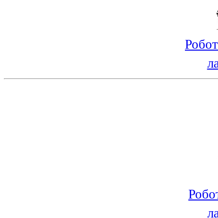
Робот
л
Робо
л