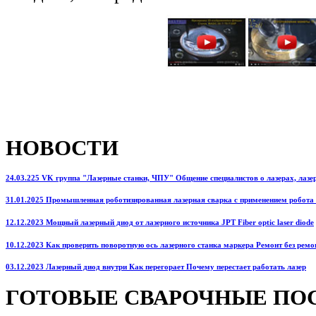
НОВОСТИ
24.03.225 VK группа "Лазерные станки, ЧПУ" Общение специалистов о лазерах, лазерн
31.01.2025 Промышленная роботизированная лазерная сварка с применением робота
12.12.2023 Мощный лазерный диод от лазерного источника JPT Fiber optic laser diode
10.12.2023 Как проверить поворотную ось лазерного станка маркера Ремонт без ремо
03.12.2023 Лазерный диод внутри Как перегорает Почему перестает работать лазер
ГОТОВЫЕ СВАРОЧНЫЕ ПО