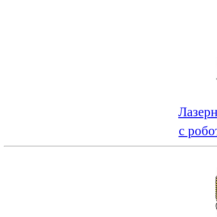
Лазерн
с робо