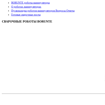
BORUNTE роботы манипуляторы
О роботах манипуляторах
Пусконаладка роботов манипуляторов Вопросы Ответы
Готовые сварочные посты
СВАРОЧНЫЕ РОБОТЫ BORUNTE