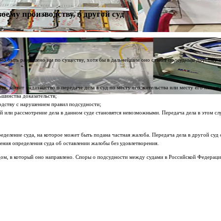
оему производству, в другой суд
жно быть разрешено им по существу, хотя бы в дальнейшем оно станет подсудным другому с
ее, заявит ходатайство о передаче дела в суд по месту его жительства или месту его нахож
ьшинства доказательств;
водству с нарушением правил подсудности;
ей или рассмотрение дела в данном суде становятся невозможными. Передача дела в этом сл
пределение суда, на которое может быть подана частная жалоба. Передача дела в другой суд
сения определения суда об оставлении жалобы без удовлетворения.
удом, в который оно направлено. Споры о подсудности между судами в Российской Федераци