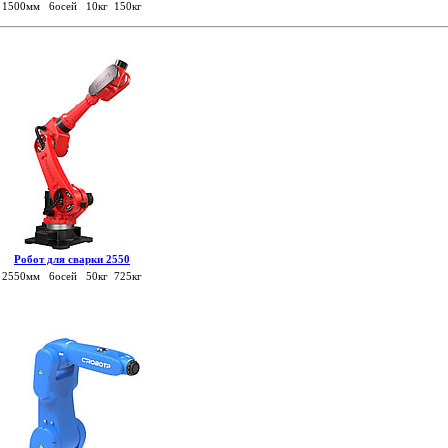
1500мм 6осей 10кг 150кг
Робот для сварки 2550
2550мм 6осей 50кг 725кг