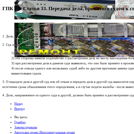
ГПК РФ Статья 33. Передача дела, принятого судом к св
1. Дело, принятое судом к своему производству с соблюдением правил подсудности, дол
2. Суд передает дело на рассмотрение другого суда, если:
1) ответчик, место жительства или место нахождения которого не было известно ран
2) обе стороны заявили ходатайство о рассмотрении дела по месту нахождения бол
3) при рассмотрении дела в данном суде выявилось, что оно было принято к произ
4) после отвода одного или нескольких судей либо по другим причинам замена суд
вышестоящим судом.
3. О передаче дела в другой суд или об отказе в передаче дела в другой суд выносится о
истечении срока обжалования этого определения, а в случае подачи жалобы - после выне
4. Дело, направленное из одного суда в другой, должно быть принято к рассмотрению с
Назад
Вперед
Вы здесь:
Гравбиз
Законы приказы
Авторское право Интеллектуальные права