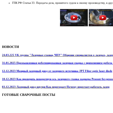
ГПК РФ Статья 33. Передача дела, принятого судом к своему производству, в дру
НОВОСТИ
24.03.225 VK группа "Лазерные станки, ЧПУ" Общение специалистов о лазерах, лазерн
31.01.2025 Промышленная роботизированная лазерная сварка с применением робота
12.12.2023 Мощный лазерный диод от лазерного источника JPT Fiber optic laser diode
10.12.2023 Как проверить поворотную ось лазерного станка маркера Ремонт без ремо
03.12.2023 Лазерный диод внутри Как перегорает Почему перестает работать лазер
ГОТОВЫЕ СВАРОЧНЫЕ ПОСТЫ