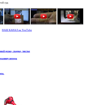
гой суд
НАШ КАНАЛ на YouTube
ой резке, сварке, чистке
 манипулятора
нта.