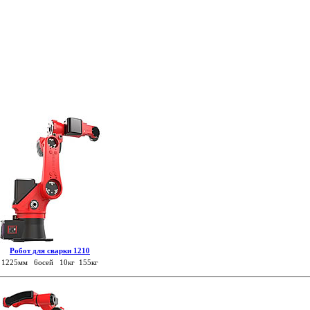
Робот для сварки 1210
1225мм 6осей 10кг 155кг