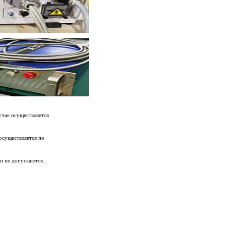
уду.
дения;
учае осуществляется
 осуществляется по
и не допускаются.