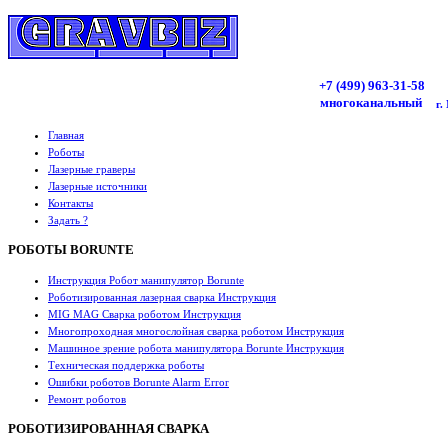
+7 (499)
963
-31-58
многоканальный
г.
Главная
Роботы
Лазерные граверы
Лазерные источники
Контакты
Задать ?
РОБОТЫ BORUNTE
Инструкция Робот манипулятор Borunte
Роботизированная лазерная сварка Инструкция
MIG MAG Сварка роботом Инструкция
Многопроходная многослойная сварка роботом Инструкция
Машинное зрение робота манипулятора Borunte Инструкция
Техническая поддержка роботы
Ошибки роботов Borunte Alarm Error
Ремонт роботов
РОБОТИЗИРОВАННАЯ СВАРКА