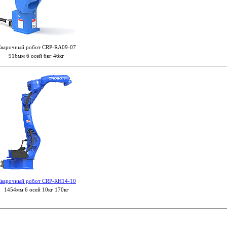
варочный робот CRP-RA09-07
916мм 6 осей 6кг 46кг
варочный робот CRP-RH14-10
1454мм 6 осей 10кг 170кг