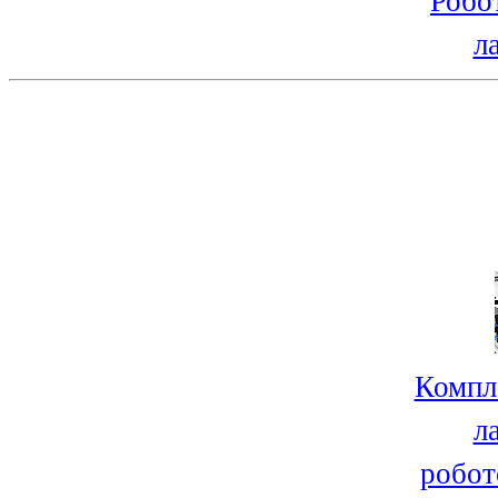
Робо
л
Компл
л
робот