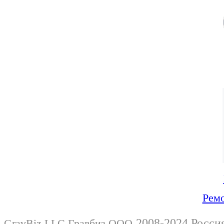
Ремо
2008-2024 Росси
GravBiz LLC Гравбиз ООО