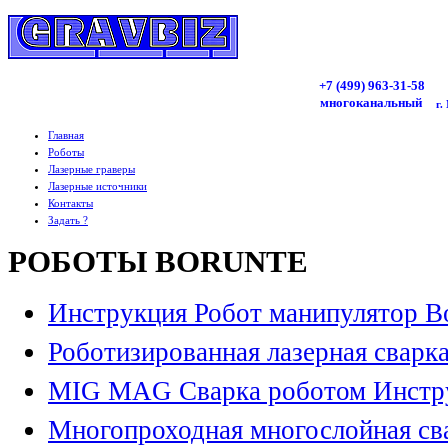
+7 (499)
963
-31-58
многоканальный
г.
Главная
Роботы
Лазерные граверы
Лазерные источники
Контакты
Задать ?
РОБОТЫ BORUNTE
Инструкция Робот манипулятор B
Роботизированная лазерная сварк
MIG MAG Сварка роботом Инстр
Многопроходная многослойная св