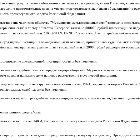
оказании услуг, а также в объявлениях, на вывесках и в рекламе; в сети Интернет, в том ч
а нарушение исключительных прав на упомянутые товарные знаки (знаки обслуживания) в ра
жного процессуального кодекса Российской Федерации).
овлетворены частично: обществу "Мурманские мультисервисные сети" запрещено использов
висные сети" в пользу общества "Телеросс" взыскано 500000 рублей компенсации за на
ьных прав на товарный знак "ОКЕ@Н INTERNET"; в остальной части требований отказано.
 суда первой инстанции в обжалуемой части отменено, принят новый судебный акт: с общ
ейки компенсации за нарушение прав на товарный знак и 2000 рублей расходов по госпошл
остановление апелляционной инстанции оставил без изменения.
названных судебных актов в порядке надзора общество "Мурманские мультисервисные сети
рм права, и направить дело на новое рассмотрение в суд первой инстанции.
азмер компенсации, и на нарушение положений статьи 196 Гражданского кодекса Российской
ь оспариваемые судебные акты без изменения.
заявления о пересмотре судебных актов в порядке надзора, ссылаясь на то, что оно подпис
рения данного ходатайства.
нкта 7 части 1 статьи 148 Арбитражного процессуального кодекса Российской Федерации о
ях присутствующих в заседании представителей участвующих в деле лиц, Президиум считае