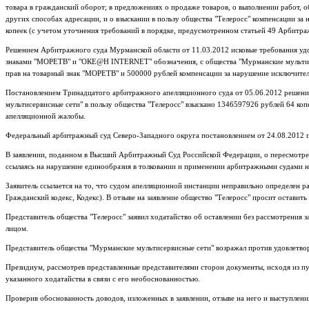
товара в гражданский оборот; в предложениях о продаже товаров, о выполнении работ, об 
других способах адресации, и о взыскании в пользу общества "Телеросс" компенсации з
копеек (с учетом уточнения требований в порядке, предусмотренном статьей 49 Арбитра
Решением Арбитражного суда Мурманской области от 11.03.2012 исковые требования уд
знаками "МОРЕТВ" и "ОКЕ@Н INTERNET" обозначения, с общества "Мурманские мультисер
прав на товарный знак "МОРЕТВ" и 500000 рублей компенсации за нарушение исключител
Постановлением Тринадцатого арбитражного апелляционного суда от 05.06.2012 решение
мультисервисные сети" в пользу общества "Телеросс" взыскано 1346597926 рублей 64 коп
апелляционной жалобы.
Федеральный арбитражный суд Северо-Западного округа постановлением от 24.08.2012 п
В заявлении, поданном в Высший Арбитражный Суд Российской Федерации, о пересмотре 
ссылаясь на нарушение единообразия в толковании и применении арбитражными судами но
Заявитель ссылается на то, что судом апелляционной инстанции неправильно определен р
Гражданский кодекс, Кодекс). В отзыве на заявление общество "Телеросс" просит оставит
Представитель общества "Телеросс" заявил ходатайство об оставлении без рассмотрения 
лицом.
Представитель общества "Мурманские мультисервисные сети" возражал против удовлетво
Президиум, рассмотрев представленные представителями сторон документы, исходя из пу
указанного ходатайства в связи с его необоснованностью.
Проверив обоснованность доводов, изложенных в заявлении, отзыве на него и выступлени