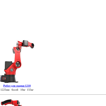
Робот для сварки 1210
1225мм 6осей 10кг 155кг