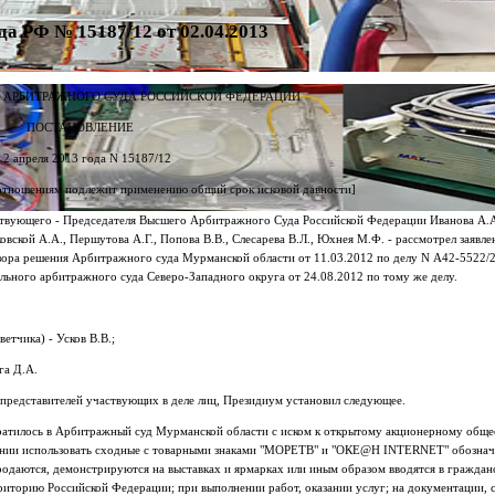
 РФ № 15187/12 от 02.04.2013
 АРБИТРАЖНОГО СУДА РОССИЙСКОЙ ФЕДЕРАЦИИ
ПОСТАНОВЛЕНИЕ
 2 апреля 2013 года N 15187/12
воотношениям подлежит применению общий срок исковой давности]
твующего - Председателя Высшего Арбитражного Суда Российской Федерации Иванова А.А
овской А.А., Першутова А.Г., Попова В.В., Слесарева В.Л., Юхнея М.Ф. - рассмотрел заявл
зора решения Арбитражного суда Мурманской области от 11.03.2012 по делу N А42-5522/2
льного арбитражного суда Северо-Западного округа от 24.08.2012 по тому же делу.
етчика) - Усков В.В.;
га Д.А.
 представителей участвующих в деле лиц, Президиум установил следующее.
обратилось в Арбитражный суд Мурманской области с иском к открытому акционерному общ
щении использовать сходные с товарными знаками "МОРЕТВ" и "ОКЕ@Н INTERNET" обозначе
 продаются, демонстрируются на выставках и ярмарках или иным образом вводятся в гражда
рриторию Российской Федерации; при выполнении работ, оказании услуг; на документации, 