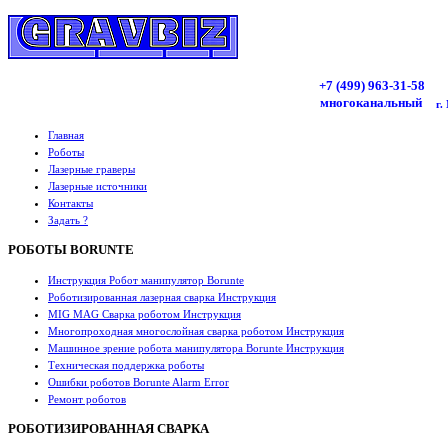
+7 (499)
963
-31-58
многоканальный
г.
Главная
Роботы
Лазерные граверы
Лазерные источники
Контакты
Задать ?
РОБОТЫ BORUNTE
Инструкция Робот манипулятор Borunte
Роботизированная лазерная сварка Инструкция
MIG MAG Сварка роботом Инструкция
Многопроходная многослойная сварка роботом Инструкция
Машинное зрение робота манипулятора Borunte Инструкция
Техническая поддержка роботы
Ошибки роботов Borunte Alarm Error
Ремонт роботов
РОБОТИЗИРОВАННАЯ СВАРКА