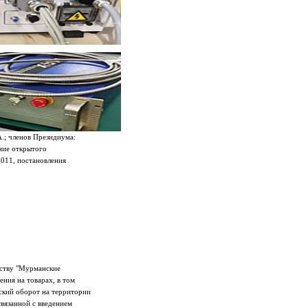
.; членов Президиума:
ение открытого
011, постановления
еству "Мурманские
ния на товарах, в том
нский оборот на территории
связанной с введением