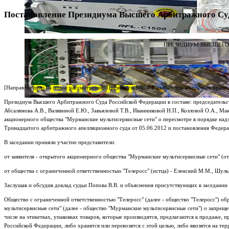
Постановление Президиума Высшего Арбитражного Суда
ПРЕЗИДИУМ ВЫСШЕГО
от
[Направляя дело на новое рассмотрение, Президиум ВАС РФ указал, что к спорным пра
Президиум Высшего Арбитражного Суда Российской Федерации в составе: председательс
Абсалямова А.В., Валявиной Е.Ю., Завьяловой Т.В., Иванниковой Н.П., Козловой О.А., Мак
акционерного общества "Мурманские мультисервисные сети" о пересмотре в порядке над
Тринадцатого арбитражного апелляционного суда от 05.06.2012 и постановления Федера
В заседании приняли участие представители:
от заявителя - открытого акционерного общества "Мурманские мультисервисные сети" (отв
от общества с ограниченной ответственностью "Телеросс" (истца) - Еленский М.М., Шуль
Заслушав и обсудив доклад судьи Попова В.В. и объяснения присутствующих в заседании
Общество с ограниченной ответственностью "Телеросс" (далее - общество "Телеросс") 
мультисервисные сети" (далее - общество "Мурманские мультисервисные сети") о запре
числе на этикетках, упаковках товаров, которые производятся, предлагаются к продаже,
Российской Федерации, либо хранятся или перевозятся с этой целью, либо ввозятся на те