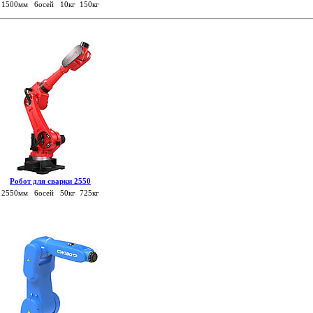
1500мм 6осей 10кг 150кг
Робот для сварки 2550
2550мм 6осей 50кг 725кг