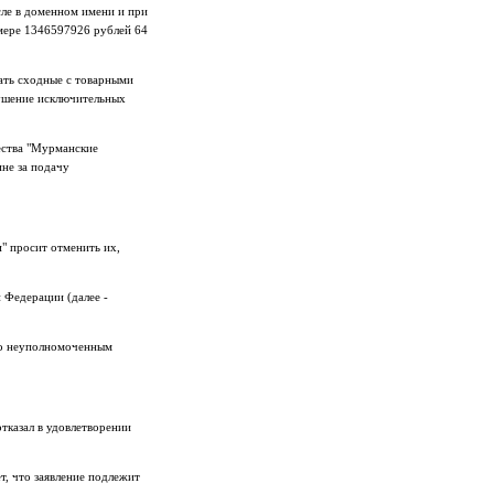
исле в доменном имени и при
змере 1346597926 рублей 64
ать сходные с товарными
рушение исключительных
ества "Мурманские
ине за подачу
" просит отменить их,
 Федерации (далее -
ано неуполномоченным
тказал в удовлетворении
т, что заявление подлежит