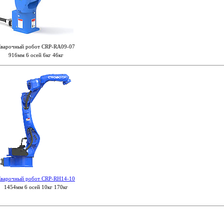
варочный робот CRP-RA09-07
916мм 6 осей 6кг 46кг
варочный робот CRP-RH14-10
1454мм 6 осей 10кг 170кг