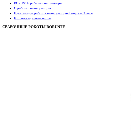
BORUNTE роботы манипуляторы
О роботах манипуляторах
Пусконаладка роботов манипуляторов Вопросы Ответы
Готовые сварочные посты
СВАРОЧНЫЕ РОБОТЫ BORUNTE