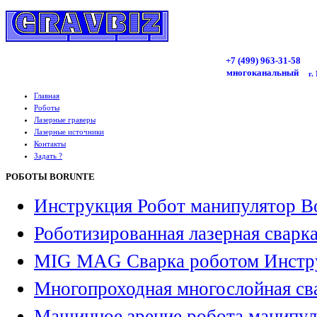
+7 (499)
963
-31-58
многоканальный
г.
Главная
Роботы
Лазерные граверы
Лазерные источники
Контакты
Задать ?
РОБОТЫ BORUNTE
Инструкция Робот манипулятор B
Роботизированная лазерная сварк
MIG MAG Сварка роботом Инстр
Многопроходная многослойная св
Машинное зрение робота манипул