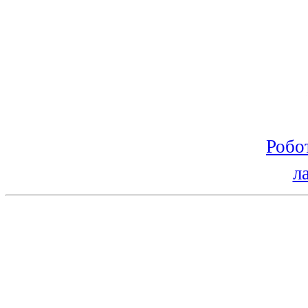
Робо
л