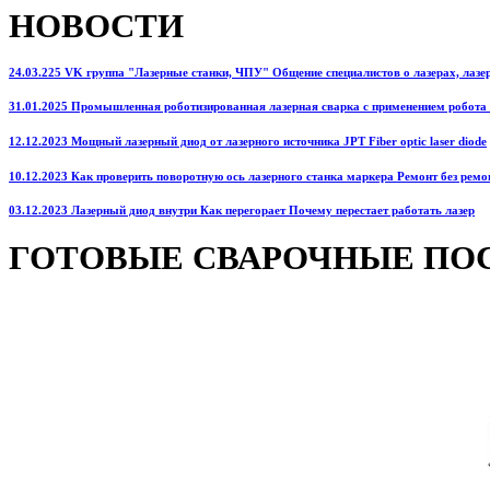
НОВОСТИ
24.03.225 VK группа "Лазерные станки, ЧПУ" Общение специалистов о лазерах, лазерн
31.01.2025 Промышленная роботизированная лазерная сварка с применением робота
12.12.2023 Мощный лазерный диод от лазерного источника JPT Fiber optic laser diode
10.12.2023 Как проверить поворотную ось лазерного станка маркера Ремонт без ремо
03.12.2023 Лазерный диод внутри Как перегорает Почему перестает работать лазер
ГОТОВЫЕ СВАРОЧНЫЕ ПО