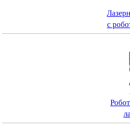
Лазерн
с робо
Робот
л