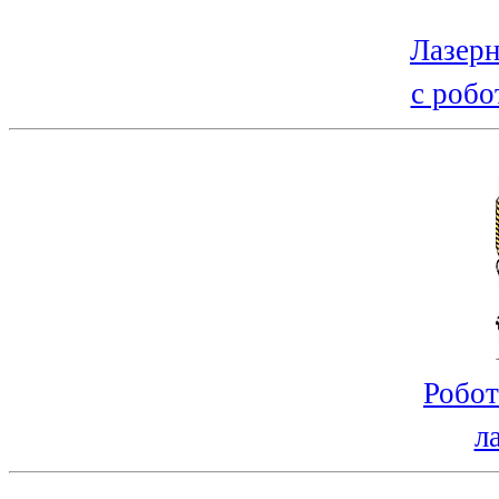
Лазерн
с робо
Робот
л