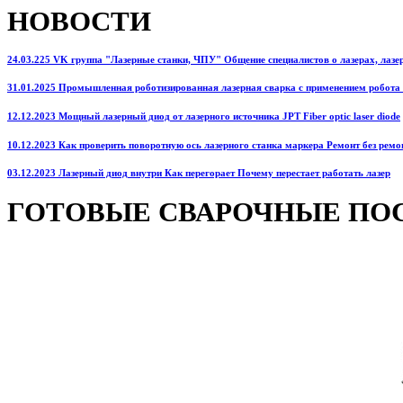
НОВОСТИ
24.03.225 VK группа "Лазерные станки, ЧПУ" Общение специалистов о лазерах, лазерн
31.01.2025 Промышленная роботизированная лазерная сварка с применением робота
12.12.2023 Мощный лазерный диод от лазерного источника JPT Fiber optic laser diode
10.12.2023 Как проверить поворотную ось лазерного станка маркера Ремонт без ремо
03.12.2023 Лазерный диод внутри Как перегорает Почему перестает работать лазер
ГОТОВЫЕ СВАРОЧНЫЕ ПО