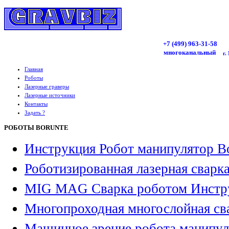
+7 (499)
963
-31-58
многоканальный
г.
Главная
Роботы
Лазерные граверы
Лазерные источники
Контакты
Задать ?
РОБОТЫ BORUNTE
Инструкция Робот манипулятор B
Роботизированная лазерная сварк
MIG MAG Сварка роботом Инстр
Многопроходная многослойная св
Машинное зрение робота манипул