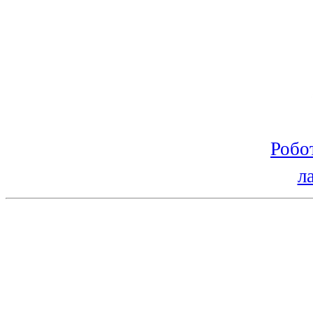
Робо
л