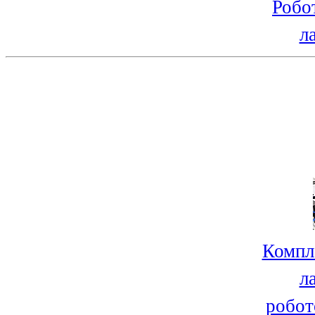
Робо
л
Компл
л
робот