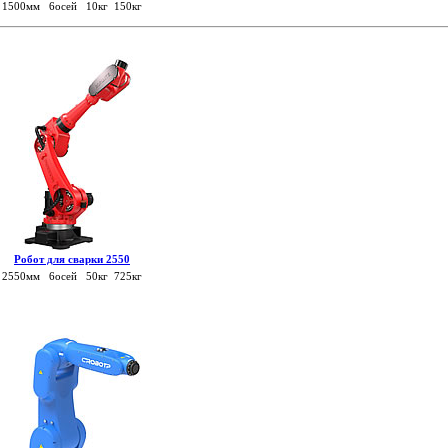
1500мм 6осей 10кг 150кг
Робот для сварки 2550
2550мм 6осей 50кг 725кг