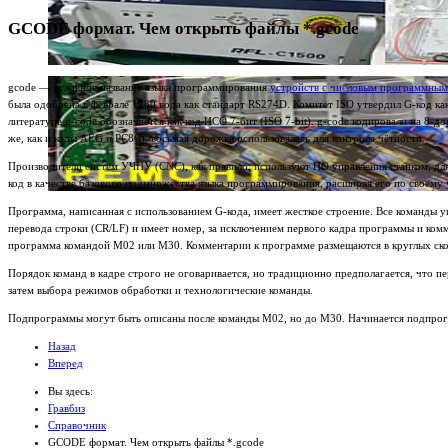
GCODE формат. Чем открыть файлы *.gcode
gcode — условное название языка программирования
устройств с числовым программным
была одобрена в феврале 1980 года как стандарт RS274D. Комитет ISO утвердил G-код ка
литературе g-code обозначается как код ИСО 7-бит (ISO 7-bit). g-code кодировали на 8
же, как и коды AEG и PC8C), восьмая дорожка использовалась для контроля чётности.
Производители систем УЧПУ (CNC), как правило, используют ПО управления станком, для
код в качестве базового подмножества языка программирования, расширяя его по своему
Программа, написанная с использованием G-кода, имеет жесткое строение. Все команды 
перевода строки (CR/LF) и имеет номер, за исключением первого кадра программы и комм
программа командой M02 или M30. Комментарии к программе размещаются в круглых скобк
Порядок команд в кадре строго не оговаривается, но традиционно предполагается, что 
затем выбора режимов обработки и технологические команды.
Подпрограммы могут быть описаны после команды M02, но до M30. Начинается подпрогр
Назад
Вперед
Вы здесь:
Гравбиз
Справочник
GCODE формат. Чем открыть файлы *.gcode