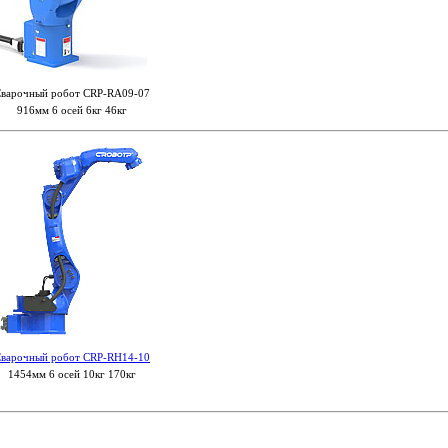
варочный робот CRP-RA09-07
916мм 6 осей 6кг 46кг
варочный робот CRP-RH14-10
1454мм 6 осей 10кг 170кг