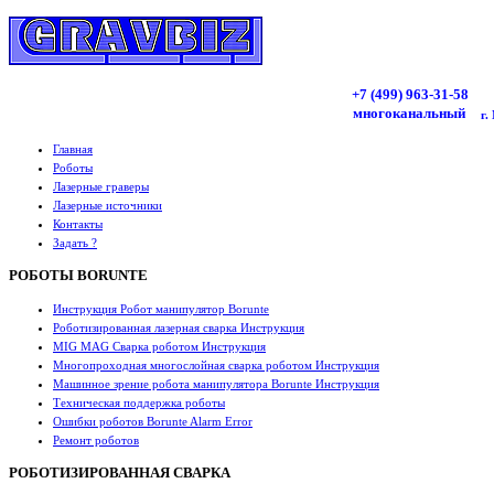
+7 (499)
963
-31-58
многоканальный
г.
Главная
Роботы
Лазерные граверы
Лазерные источники
Контакты
Задать ?
РОБОТЫ BORUNTE
Инструкция Робот манипулятор Borunte
Роботизированная лазерная сварка Инструкция
MIG MAG Сварка роботом Инструкция
Многопроходная многослойная сварка роботом Инструкция
Машинное зрение робота манипулятора Borunte Инструкция
Техническая поддержка роботы
Ошибки роботов Borunte Alarm Error
Ремонт роботов
РОБОТИЗИРОВАННАЯ СВАРКА