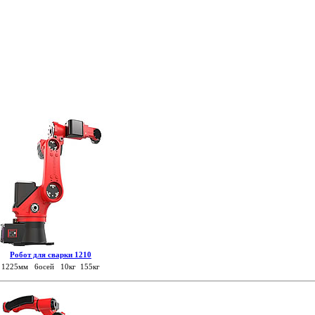
Робот для сварки 1210
1225мм 6осей 10кг 155кг