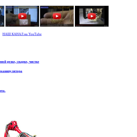
НАШ КАНАЛ на YouTube
ой резке, сварке, чистке
 манипулятора
нта.