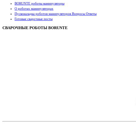
BORUNTE роботы манипуляторы
О роботах манипуляторах
Пусконаладка роботов манипуляторов Вопросы Ответы
Готовые сварочные посты
СВАРОЧНЫЕ РОБОТЫ BORUNTE