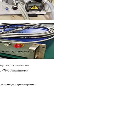
-х. Окончательная доработка
тской технической
 виде машинного кода так
авления, используется G-
авершается символом
к «%». Завершается
м команды перемещения,