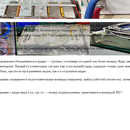
 управлением (ЧПУ)
. gcode созданы компанией Electronic Industries Alliance в начале 1960
к стандарт ISO 6983-1:2009, Госкомитет по стандартам СССР — как ГОСТ 20999-83. В сове
-дорожечную перфоленту в коде ISO 7-bit (разработан для представления информации УЧПУ в
 которого написана (оператором) программа обработки в качестве осмысленных команд упр
 усмотрению.
управления объединяются в кадры — группы, состоящие из одной или более команд. Кадр з
ентариев. Первый (а в некоторых случаях ещё и последний) кадр содержит только один зна
ах, как после программных кодов, так и в отдельном кадре.
первыми указываются подготовительные команды (например, выбор рабочей плоскости), зате
амма с кадра вида Lxx, где xx — номер подпрограммы, заканчивается командой M17.