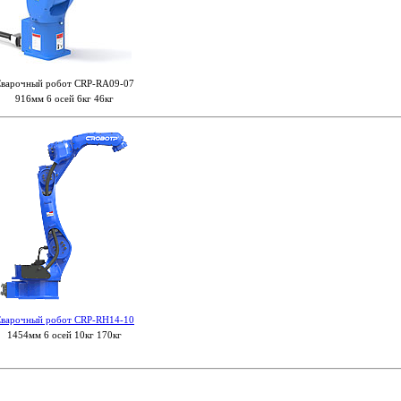
варочный робот CRP-RA09-07
916мм 6 осей 6кг 46кг
варочный робот CRP-RH14-10
1454мм 6 осей 10кг 170кг