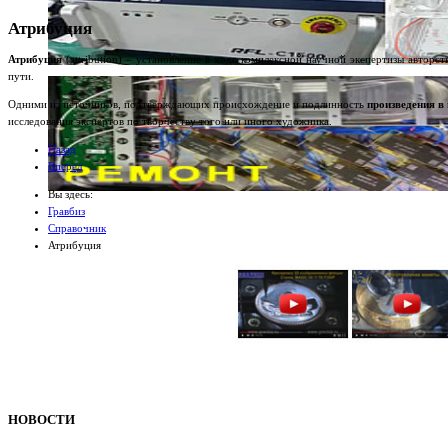
Атрибуция
Атрибуция
(attribution) – установление в ходе комплексной научной экспертизы авторст
пути.
Одними из источников, подтверждающих происхождение и подлинность
произведения в
исследования экспертов по творчеству того или иного художника.
Назад
Вперед
Вы здесь:
Гравбиз
Справочник
Атрибуция
НОВОСТИ