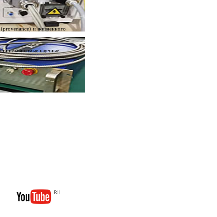
я (provenance) и жизненного
обой независимые научные