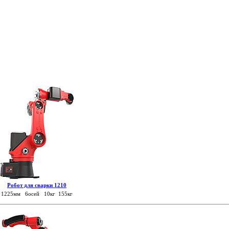
Робот для сварки 1210
1225мм 6осей 10кг 155кг