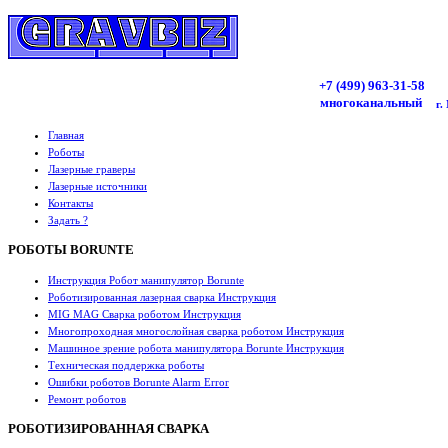
+7 (499)
963
-31-58
многоканальный
г.
Главная
Роботы
Лазерные граверы
Лазерные источники
Контакты
Задать ?
РОБОТЫ BORUNTE
Инструкция Робот манипулятор Borunte
Роботизированная лазерная сварка Инструкция
MIG MAG Сварка роботом Инструкция
Многопроходная многослойная сварка роботом Инструкция
Машинное зрение робота манипулятора Borunte Инструкция
Техническая поддержка роботы
Ошибки роботов Borunte Alarm Error
Ремонт роботов
РОБОТИЗИРОВАННАЯ СВАРКА