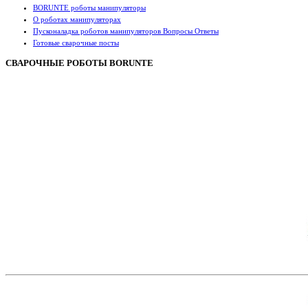
BORUNTE роботы манипуляторы
О роботах манипуляторах
Пусконаладка роботов манипуляторов Вопросы Ответы
Готовые сварочные посты
СВАРОЧНЫЕ РОБОТЫ BORUNTE