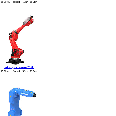
1500мм 6осей 10кг 150кг
Робот для сварки 2550
2550мм 6осей 50кг 725кг