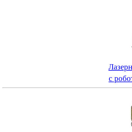
Лазерн
с робо