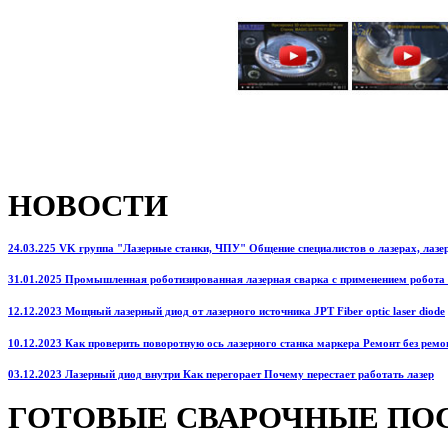
НОВОСТИ
24.03.225 VK группа "Лазерные станки, ЧПУ" Общение специалистов о лазерах, лазерн
31.01.2025 Промышленная роботизированная лазерная сварка с применением робота
12.12.2023 Мощный лазерный диод от лазерного источника JPT Fiber optic laser diode
10.12.2023 Как проверить поворотную ось лазерного станка маркера Ремонт без ремо
03.12.2023 Лазерный диод внутри Как перегорает Почему перестает работать лазер
ГОТОВЫЕ СВАРОЧНЫЕ ПО