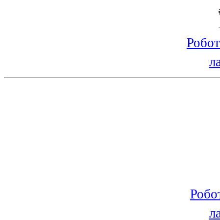
Робот
л
Робо
л