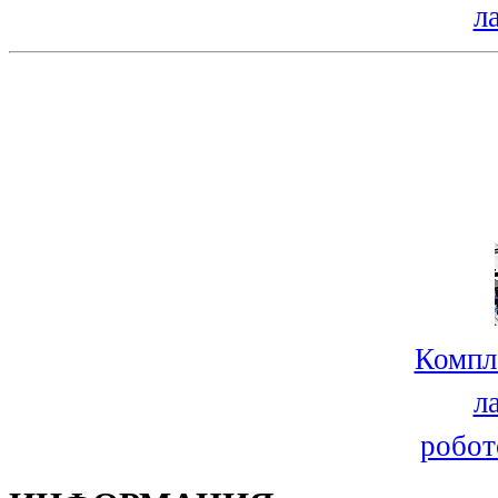
л
Компл
л
робот