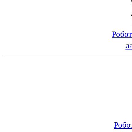
Робот
л
Робо