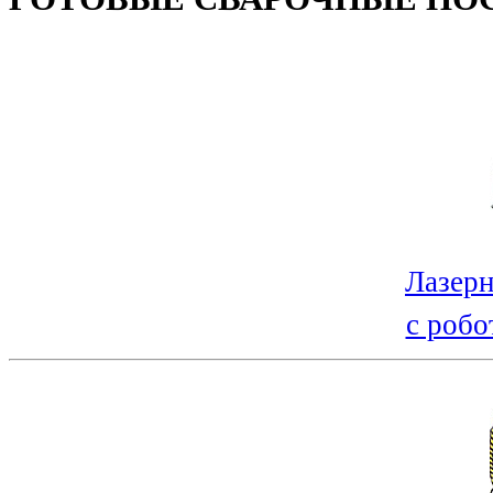
Лазерн
с робо