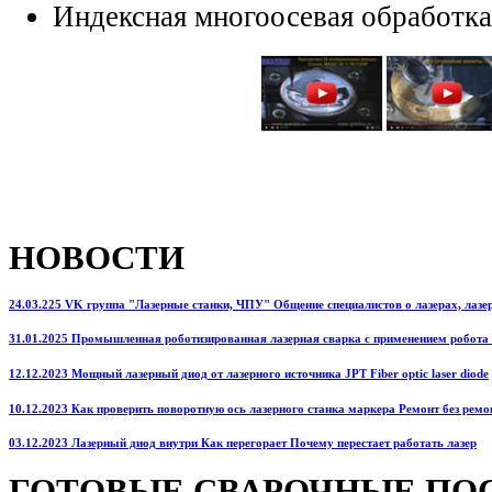
Индексная многоосевая обработка
НОВОСТИ
24.03.225 VK группа "Лазерные станки, ЧПУ" Общение специалистов о лазерах, лазерн
31.01.2025 Промышленная роботизированная лазерная сварка с применением робота
12.12.2023 Мощный лазерный диод от лазерного источника JPT Fiber optic laser diode
10.12.2023 Как проверить поворотную ось лазерного станка маркера Ремонт без ремо
03.12.2023 Лазерный диод внутри Как перегорает Почему перестает работать лазер
ГОТОВЫЕ СВАРОЧНЫЕ ПО