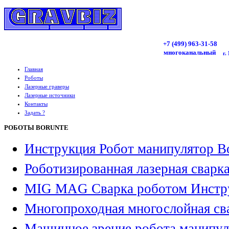
+7 (499)
963
-31-58
многоканальный
г.
Главная
Роботы
Лазерные граверы
Лазерные источники
Контакты
Задать ?
РОБОТЫ BORUNTE
Инструкция Робот манипулятор B
Роботизированная лазерная сварк
MIG MAG Сварка роботом Инстр
Многопроходная многослойная св
Машинное зрение робота манипул