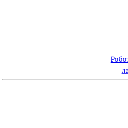
Робо
л