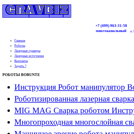
+7 (499)
963
-31-58
многоканальный
г.
Главная
Роботы
Лазерные граверы
Лазерные источники
Контакты
Задать ?
РОБОТЫ BORUNTE
Инструкция Робот манипулятор B
Роботизированная лазерная сварк
MIG MAG Сварка роботом Инстр
Многопроходная многослойная св
Машинное зрение робота манипул