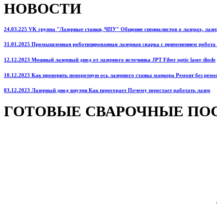
НОВОСТИ
24.03.225 VK группа "Лазерные станки, ЧПУ" Общение специалистов о лазерах, лазерн
31.01.2025 Промышленная роботизированная лазерная сварка с применением робота
12.12.2023 Мощный лазерный диод от лазерного источника JPT Fiber optic laser diode
10.12.2023 Как проверить поворотную ось лазерного станка маркера Ремонт без ремо
03.12.2023 Лазерный диод внутри Как перегорает Почему перестает работать лазер
ГОТОВЫЕ СВАРОЧНЫЕ ПО