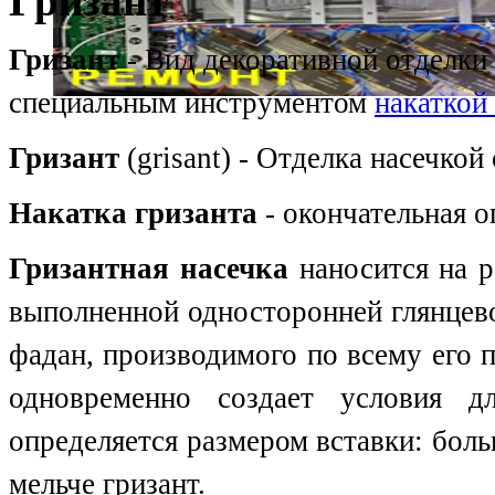
Гризант
Гризант
- Вид декоративной отделки 
специальным инструментом
накаткой
Гризант
(grisant) - Отделка насечко
Накатка гризанта
- окончательная о
Гризантная насечка
наносится на р
выполненной односторонней глянцево
фадан, производимого по всему его 
одновременно создает условия 
определяется размером вставки: бол
мельче гризант.