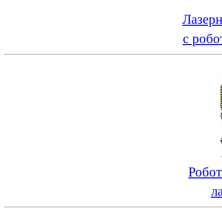
Лазерн
с робо
Робот
л