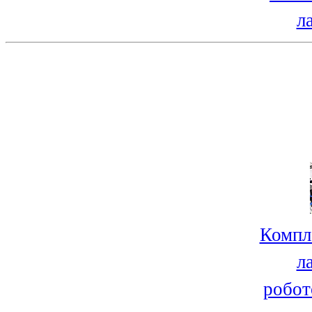
л
Компл
л
робот