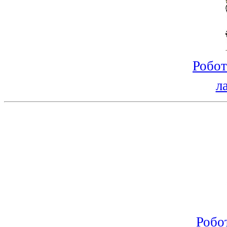
Робот
л
Робо