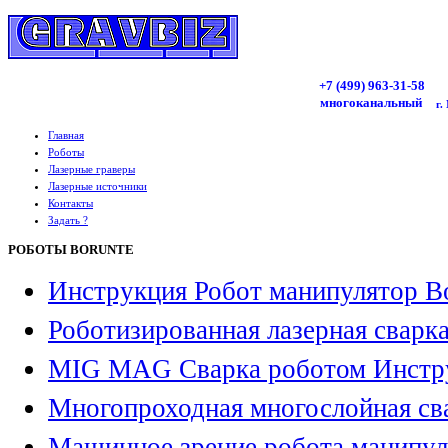
+7 (499)
963
-31-58
многоканальный
г.
Главная
Роботы
Лазерные граверы
Лазерные источники
Контакты
Задать ?
РОБОТЫ BORUNTE
Инструкция Робот манипулятор B
Роботизированная лазерная сварк
MIG MAG Сварка роботом Инстр
Многопроходная многослойная св
Машинное зрение робота манипул