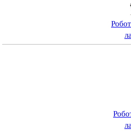
Робот
л
Робо
л