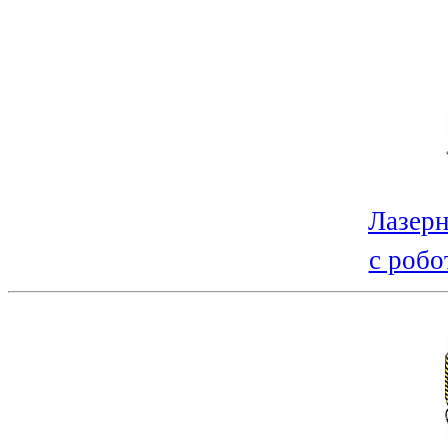
Лазерн
с робо