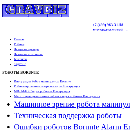
+7 (499)
963
-31-58
многоканальный
г.
Главная
Роботы
Лазерные граверы
Лазерные источники
Контакты
Задать ?
РОБОТЫ BORUNTE
Инструкция Робот манипулятор Borunte
Роботизированная лазерная сварка Инструкция
MIG MAG Сварка роботом Инструкция
Многопроходная многослойная сварка роботом Инструкция
Машинное зрение робота манипул
Техническая поддержка роботы
Ошибки роботов Borunte Alarm Er