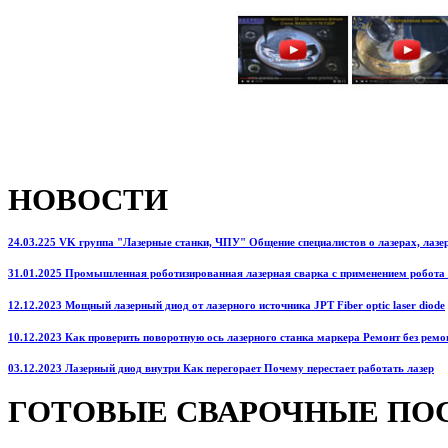
НОВОСТИ
24.03.225 VK группа "Лазерные станки, ЧПУ" Общение специалистов о лазерах, лазерн
31.01.2025 Промышленная роботизированная лазерная сварка с применением робота
12.12.2023 Мощный лазерный диод от лазерного источника JPT Fiber optic laser diode
10.12.2023 Как проверить поворотную ось лазерного станка маркера Ремонт без ремо
03.12.2023 Лазерный диод внутри Как перегорает Почему перестает работать лазер
ГОТОВЫЕ СВАРОЧНЫЕ ПО