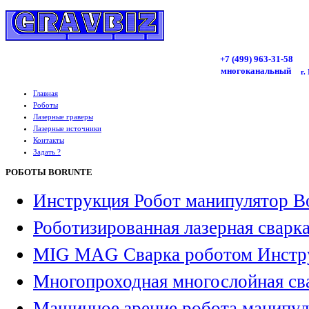
+7 (499)
963
-31-58
многоканальный
г.
Главная
Роботы
Лазерные граверы
Лазерные источники
Контакты
Задать ?
РОБОТЫ BORUNTE
Инструкция Робот манипулятор B
Роботизированная лазерная сварк
MIG MAG Сварка роботом Инстр
Многопроходная многослойная св
Машинное зрение робота манипул