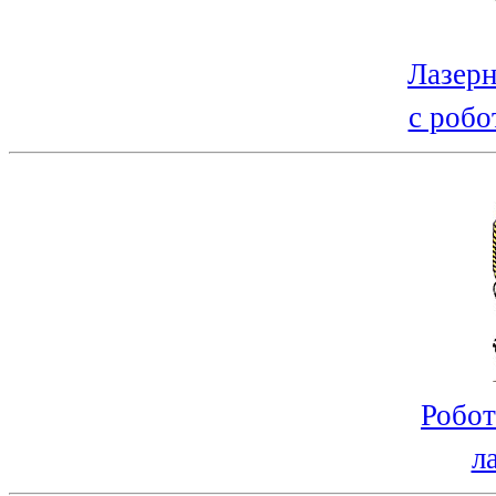
Лазерн
с робо
Робот
л