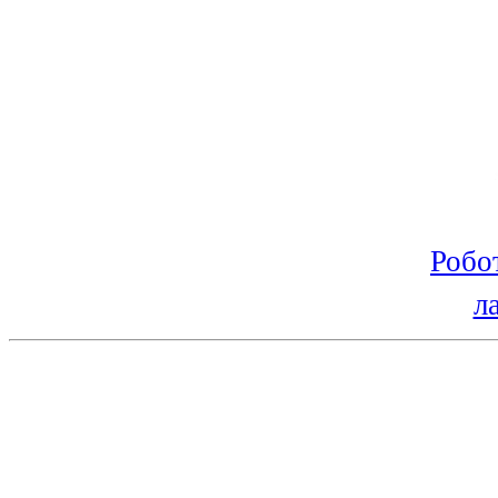
Робо
л