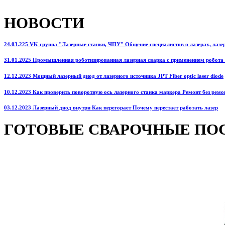
НОВОСТИ
24.03.225 VK группа "Лазерные станки, ЧПУ" Общение специалистов о лазерах, лазерн
31.01.2025 Промышленная роботизированная лазерная сварка с применением робота
12.12.2023 Мощный лазерный диод от лазерного источника JPT Fiber optic laser diode
10.12.2023 Как проверить поворотную ось лазерного станка маркера Ремонт без ремо
03.12.2023 Лазерный диод внутри Как перегорает Почему перестает работать лазер
ГОТОВЫЕ СВАРОЧНЫЕ ПО