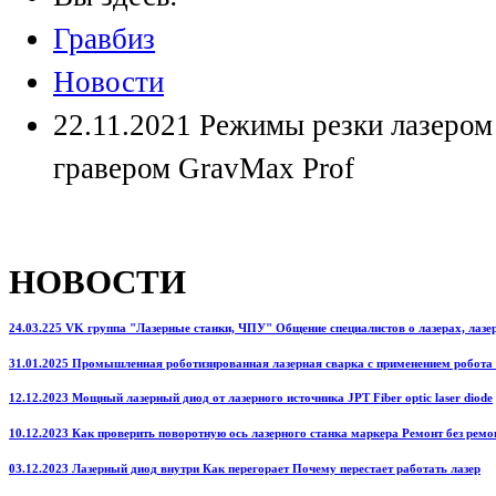
Гравбиз
Новости
22.11.2021 Режимы резки лазером 
гравером GravMax Prof
НОВОСТИ
24.03.225 VK группа "Лазерные станки, ЧПУ" Общение специалистов о лазерах, лазерн
31.01.2025 Промышленная роботизированная лазерная сварка с применением робота
12.12.2023 Мощный лазерный диод от лазерного источника JPT Fiber optic laser diode
10.12.2023 Как проверить поворотную ось лазерного станка маркера Ремонт без ремо
03.12.2023 Лазерный диод внутри Как перегорает Почему перестает работать лазер