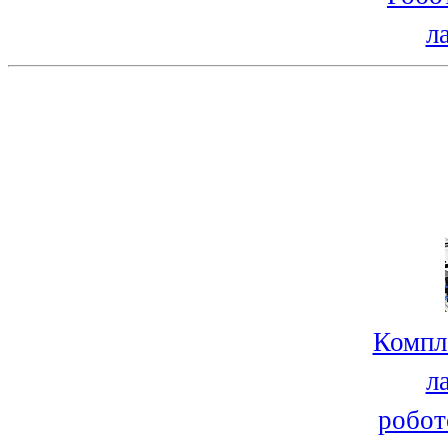
л
Компл
л
робот