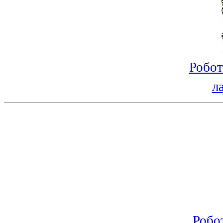
Робот
л
Робо