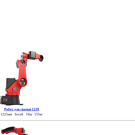
Робот для сварки 1210
1225мм 6осей 10кг 155кг