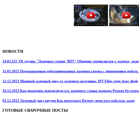
НОВОСТИ
24.03.225 VK группа "Лазерные станки, ЧПУ" Общение специалистов о лазерах, лазерн
31.01.2025 Промышленная роботизированная лазерная сварка с применением робота
12.12.2023 Мощный лазерный диод от лазерного источника JPT Fiber optic laser diode
10.12.2023 Как проверить поворотную ось лазерного станка маркера Ремонт без ремо
03.12.2023 Лазерный диод внутри Как перегорает Почему перестает работать лазер
ГОТОВЫЕ СВАРОЧНЫЕ ПОСТЫ