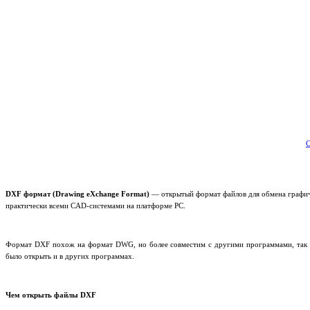
С
DXF формат (Drawing eXchange Format)
— открытый формат файлов для обмена графи
практически всеми CAD-системами на платформе PC.
Формат DXF похож на формат DWG, но более совместим с другими программами, так к
было открыть и в других программах.
Чем открыть файлы DXF