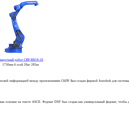
варочный робот CRP-RH18-20
1730мм 6 осей 20кг 285кг
ческой информацией между приложениями САПР. Был создан фирмой Autodesk для систем
ак основан на тексте ASCII. Формат DXF был создан как универсальный формат, чтоб