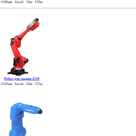
1500мм 6осей 10кг 150кг
Робот для сварки 2550
2550мм 6осей 50кг 725кг