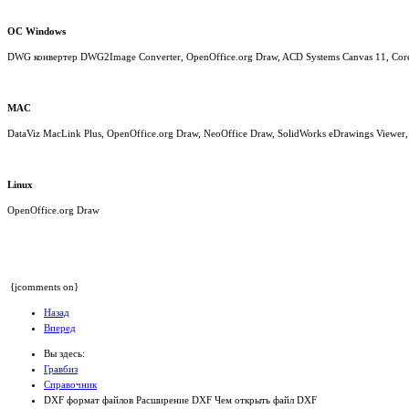
ОС Windows
DWG конвертер DWG2Image Converter, OpenOffice.org Draw, ACD Systems Canvas 11, Core
MAC
DataViz MacLink Plus, OpenOffice.org Draw, NeoOffice Draw, SolidWorks eDrawings View
Linux
OpenOffice.org Draw
{jcomments on}
Назад
Вперед
Вы здесь:
Гравбиз
Справочник
DXF формат файлов Расширение DXF Чем открыть файл DXF