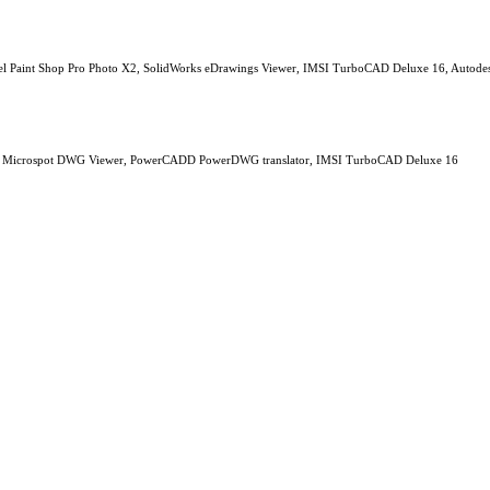
l Paint Shop Pro Photo X2, SolidWorks eDrawings Viewer, IMSI TurboCAD Deluxe 16, Autod
er, Microspot DWG Viewer, PowerCADD PowerDWG translator, IMSI TurboCAD Deluxe 16