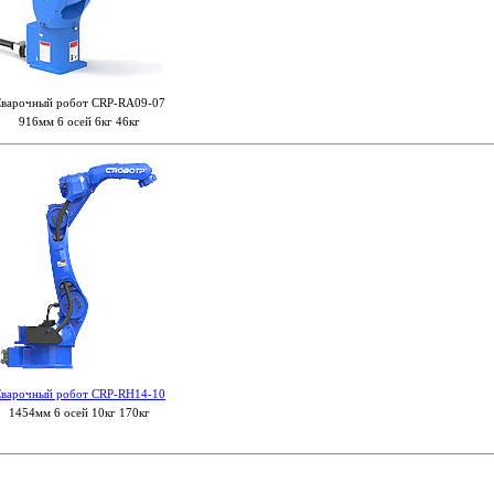
варочный робот CRP-RA09-07
916мм 6 осей 6кг 46кг
варочный робот CRP-RH14-10
1454мм 6 осей 10кг 170кг