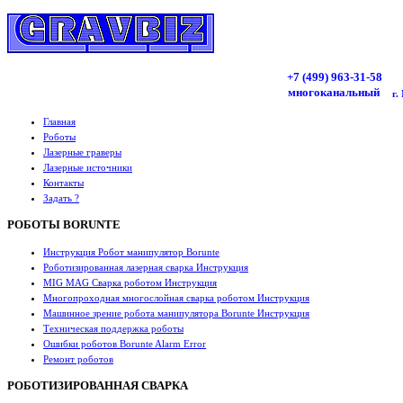
+7 (499)
963
-31-58
многоканальный
г.
Главная
Роботы
Лазерные граверы
Лазерные источники
Контакты
Задать ?
РОБОТЫ BORUNTE
Инструкция Робот манипулятор Borunte
Роботизированная лазерная сварка Инструкция
MIG MAG Сварка роботом Инструкция
Многопроходная многослойная сварка роботом Инструкция
Машинное зрение робота манипулятора Borunte Инструкция
Техническая поддержка роботы
Ошибки роботов Borunte Alarm Error
Ремонт роботов
РОБОТИЗИРОВАННАЯ СВАРКА