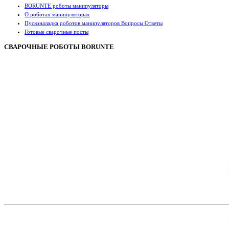
BORUNTE роботы манипуляторы
О роботах манипуляторах
Пусконаладка роботов манипуляторов Вопросы Ответы
Готовые сварочные посты
СВАРОЧНЫЕ РОБОТЫ BORUNTE