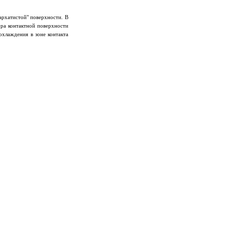
архатистой" поверхности. В
ура контактной поверхности
охлаждения в зоне контакта