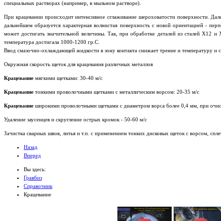
специальных растворах (например, в мыльном растворе).
При крацевании происходит интенсивное сглаживание шероховатости поверхности. Дале
дальнейшем образуется характерная волнистая поверхность с новой ориентацией - пер
может достигать значительной величины. Так, при обработке деталей из сталей Х12 и 
температура достигала 1000-1200 гр.С.
Ввод смазочно-охлаждающей жидкости в зону контакта снижает трение и температуру и 
Окружная скорость щеток для крацевания различных металлов
Крацевание
мягкими щетками: 30-40 м/с
Крацевание
тонкими проволочными щетками с металлическим ворсом: 20-35 м/с
Крацевание
широкими проволочными щетками с диаметром ворса более 0,4 мм, при очист
Удаление заусенцев и скругление острых кромок - 50-60 м/с
Зачистка сварных швов, литья и т.п. с применением тонких дисковых щеток с ворсом, сплет
Назад
Вперед
Вы здесь:
Гравбиз
Справочник
Крацевание