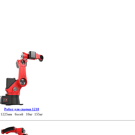
Робот для сварки 1210
1225мм 6осей 10кг 155кг