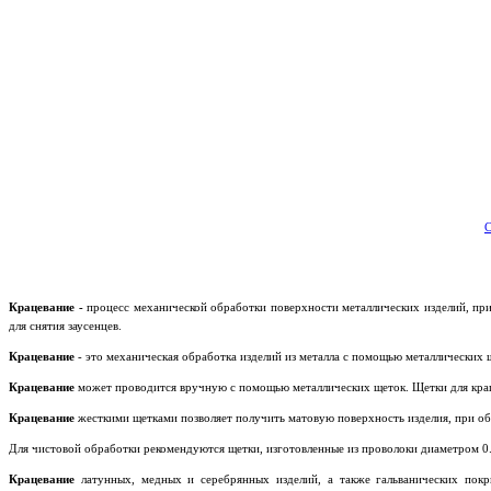
С
Крацевание -
процесс механической обработки поверхности металлических изделий, при
для снятия заусенцев.
Крацевание
- это механическая обработка изделий из металла с помощью металлических 
Крацевание
может проводится вручную с помощью металлических щеток. Щетки для крацев
Крацевание
жесткими щетками позволяет получить матовую поверхность изделия, при о
Для чистовой обработки рекомендуются щетки, изготовленные из проволоки диаметром 0.05
Крацевание
латунных, медных и серебрянных изделий, а также гальванических покр