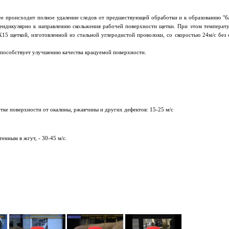
е происходит полное удаление следов от предшествующей обработки и к образованию "б
пендикулярно к направлению скольжения рабочей поверхности щетки. При этом температ
Х15 щеткой, изготовленной из стальной углеродистой проволоки, со скоростью 24м/с без 
способствует улучшению качества крацуемой поверхности.
ке поверхности от окалины, ржавчины и других дефектов: 15-25 м/с
енным в жгут, - 30-45 м/с.