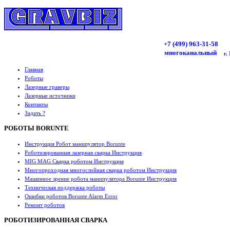
+7 (499)
963
-31-58
многоканальный
г.
Главная
Роботы
Лазерные граверы
Лазерные источники
Контакты
Задать ?
РОБОТЫ BORUNTE
Инструкция Робот манипулятор Borunte
Роботизированная лазерная сварка Инструкция
MIG MAG Сварка роботом Инструкция
Многопроходная многослойная сварка роботом Инструкция
Машинное зрение робота манипулятора Borunte Инструкция
Техническая поддержка роботы
Ошибки роботов Borunte Alarm Error
Ремонт роботов
РОБОТИЗИРОВАННАЯ СВАРКА