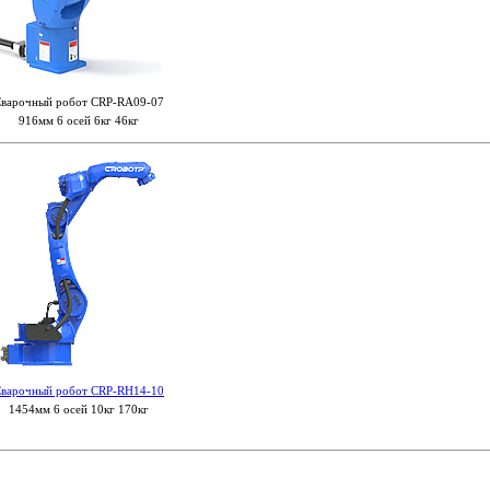
варочный робот CRP-RA09-07
916мм 6 осей 6кг 46кг
варочный робот CRP-RH14-10
1454мм 6 осей 10кг 170кг