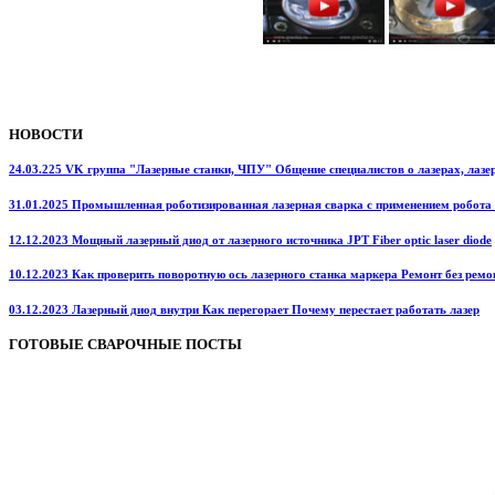
НОВОСТИ
24.03.225 VK группа "Лазерные станки, ЧПУ" Общение специалистов о лазерах, лазерн
31.01.2025 Промышленная роботизированная лазерная сварка с применением робота
12.12.2023 Мощный лазерный диод от лазерного источника JPT Fiber optic laser diode
10.12.2023 Как проверить поворотную ось лазерного станка маркера Ремонт без ремо
03.12.2023 Лазерный диод внутри Как перегорает Почему перестает работать лазер
ГОТОВЫЕ СВАРОЧНЫЕ ПОСТЫ