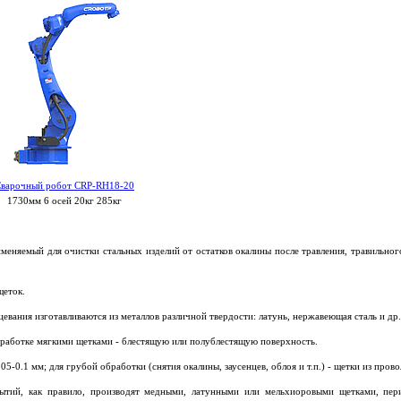
варочный робот CRP-RH18-20
1730мм 6 осей 20кг 285кг
меняемый для очистки стальных изделий от остатков окалины после травления, травильног
щеток.
ания изготавливаются из металлов различной твердости: латунь, нержавеющая сталь и др.
бработке мягкими щетками - блестящую или полублестящую поверхность.
-0.1 мм; для грубой обработки (снятия окалины, заусенцев, облоя и т.п.) - щетки из пров
ытий, как правило, производят медными, латунными или мельхиоровыми щетками, пер