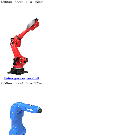
1500мм 6осей 10кг 150кг
Робот для сварки 2550
2550мм 6осей 50кг 725кг