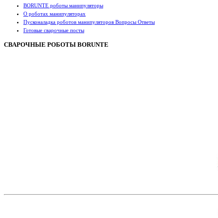
BORUNTE роботы манипуляторы
О роботах манипуляторах
Пусконаладка роботов манипуляторов Вопросы Ответы
Готовые сварочные посты
СВАРОЧНЫЕ РОБОТЫ BORUNTE