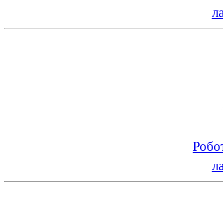
л
Робо
л