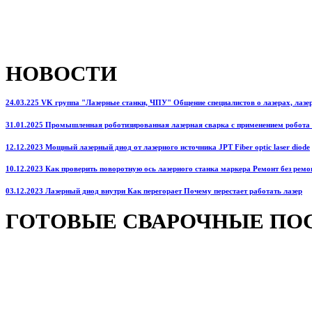
НОВОСТИ
24.03.225 VK группа "Лазерные станки, ЧПУ" Общение специалистов о лазерах, лазерн
31.01.2025 Промышленная роботизированная лазерная сварка с применением робота
12.12.2023 Мощный лазерный диод от лазерного источника JPT Fiber optic laser diode
10.12.2023 Как проверить поворотную ось лазерного станка маркера Ремонт без ремо
03.12.2023 Лазерный диод внутри Как перегорает Почему перестает работать лазер
ГОТОВЫЕ СВАРОЧНЫЕ ПО