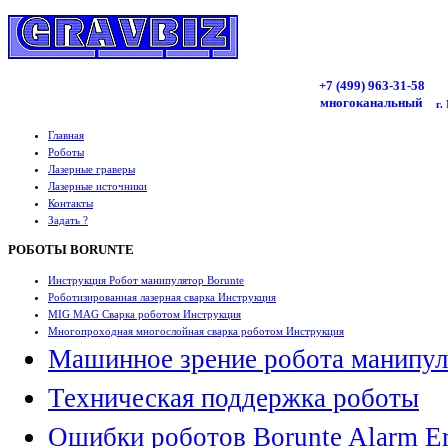
+7 (499)
963
-31-58
многоканальный
г.
Главная
Роботы
Лазерные граверы
Лазерные источники
Контакты
Задать ?
РОБОТЫ BORUNTE
Инструкция Робот манипулятор Borunte
Роботизированная лазерная сварка Инструкция
MIG MAG Сварка роботом Инструкция
Многопроходная многослойная сварка роботом Инструкция
Машинное зрение робота манипул
Техническая поддержка роботы
Ошибки роботов Borunte Alarm Er