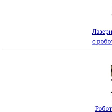
Лазерн
с робо
Робот