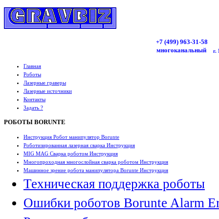
+7 (499)
963
-31-58
многоканальный
г.
Главная
Роботы
Лазерные граверы
Лазерные источники
Контакты
Задать ?
РОБОТЫ BORUNTE
Инструкция Робот манипулятор Borunte
Роботизированная лазерная сварка Инструкция
MIG MAG Сварка роботом Инструкция
Многопроходная многослойная сварка роботом Инструкция
Машинное зрение робота манипулятора Borunte Инструкция
Техническая поддержка роботы
Ошибки роботов Borunte Alarm Er