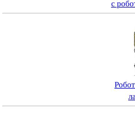
с робо
Робот
л