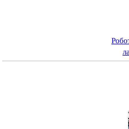
Робо
л