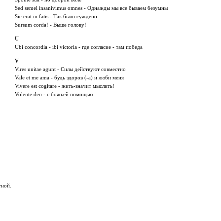
Sed semel insanivimus omnes - Однажды мы все бываем безумны
Sic erat in fatis - Так было суждено
Sursum corda! - Выше голову!
U
Ubi concordia - ibi victoria - где согласие - там победа
V
Vires unitae agunt - Силы действуют совместно
Vale et me ama - будь здоров (-а) и люби меня
Vivere est cogitare - жить-значит мыслить!
Volente deo - с божьей помощью
тной.