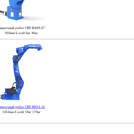
варочный робот CRP-RA09-07
916мм 6 осей 6кг 46кг
варочный робот CRP-RH14-10
1454мм 6 осей 10кг 170кг