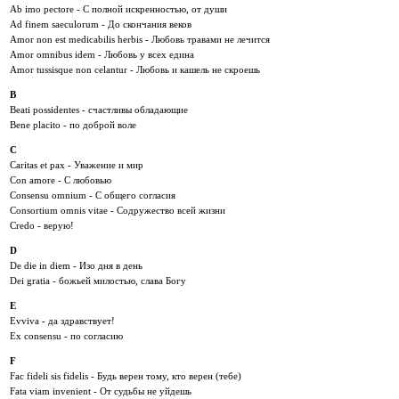
Ab imo pectore - С полной искренностью, от души
Ad finem saeculorum - До скончания веков
Amor non est medicabilis herbis - Любовь травами не лечится
Amor omnibus idem - Любовь у всех едина
Amor tussisque non celantur - Любовь и кашель не скроешь
B
Beati possidentes - счастливы обладающие
Bene placito - по доброй воле
C
Caritas et pax - Уважение и мир
Con amore - С любовью
Consensu omnium - С общего согласия
Consortium omnis vitae - Содружество всей жизни
Credo - верую!
D
De die in diem - Изо дня в день
Dei gratia - божьей милостью, слава Богу
E
Evviva - да здравствует!
Ex consensu - по согласию
F
Fac fideli sis fidelis - Будь верен тому, кто верен (тебе)
Fata viam invenient - От судьбы не уйдешь