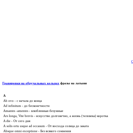
С
Гравировки на обручальных кольцах
фразы на латыни
А
Ab ovo - с начала до конца
Ad infinitum - до бесконечности
Amantes -amentes - влюбленные-безумные
Ars longa, Vite brevis - искусство долговечно, а жизнь (человека) коротка
A die - От сего дня
А solis ortu usque ad occasum - От восхода солнца до заката
Absque omni exceptione - Без всякого сомнения