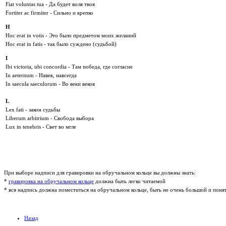
Fiat voluntas tua - Да будет воля твоя
Fortiter ac firmiter - Сильно и крепко
H
Hoc erat in votis - Это было предметом моих желаний
Hoc erat in fatis - так было суждено (судьбой)
I
Ibi victoria, ubi concordia - Там победа, где согласие
In aeternum - Навек, навсегда
In saecula saeculorum - Во веки веков
L
Lex fati - закон судьбы
Liberum arbitrium - Свобода выбора
Lux in tenebris - Свет во мгле
При выборе надписи для гравировки на обручальном кольце вы должны знать:
*
гравировка на обручальном кольце
должна быть легко читаемой
* вся надпись должна поместиться на обручальном кольце, быть не очень большой и поня
Назад