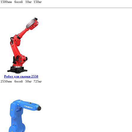
1500мм 6осей 10кг 150кг
Робот для сварки 2550
2550мм 6осей 50кг 725кг