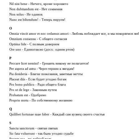
Nil nisi bene - Ничего, кроме хорошего
Non dubitandum est - Нет сомнения
Non solus - Не одинок
Nunc est bibendum! - Теперь пируем!
O
Omnia vincit amor et noc cedamus amori - Любовь побеждает все, и мы покоряемся лю
Omnium consensu - С общего согласия
Optima fide - С полным доверием
Orе uno - Единогласно (досл.: одним ртом)
P
Peccare licet nemini! - Грешить никому не полагается!
Per aspera ad astra - Через тернии к звездам!
Pia desideria - Благие пожелания, заветные мечты
Placeat diis - Если будет угодно богам
Pro bono publico - Ради общего блага
Pro ut de lege - Законным путем
Probatum est - Одобрено
Proprio motu - По собственному желанию
Q
Quilibet fortunae suae faber - Каждый сам кузнец своего счастья
S
Sancta sanctorum - святая святых
Sic fata voluerunt - так было угодно судьбе
Sponte sua - по доброй воле