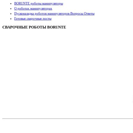
BORUNTE роботы манипуляторы
О роботах манипуляторах
Пусконаладка роботов манипуляторов Вопросы Ответы
Готовые сварочные посты
СВАРОЧНЫЕ РОБОТЫ BORUNTE