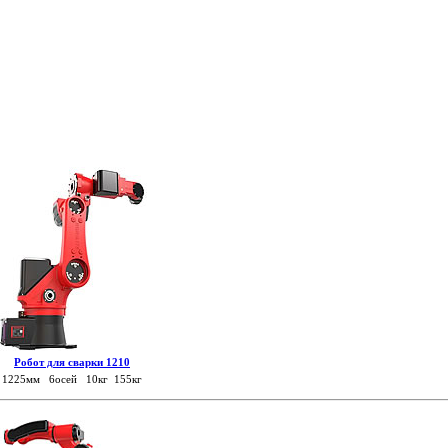
Робот для сварки 1210
1225мм 6осей 10кг 155кг