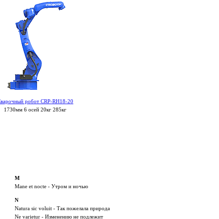
варочный робот CRP-RH18-20
1730мм 6 осей 20кг 285кг
M
Mane et nocte - Утром и ночью
N
Natura sic voluit - Так пожелала природа
Ne varietur - Изменению не подлежит