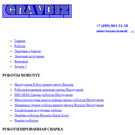
+7 (499)
963
-31-58
многоканальный
г.
Главная
Роботы
Лазерные граверы
Лазерные источники
Контакты
Задать ?
РОБОТЫ BORUNTE
Инструкция Робот манипулятор Borunte
Роботизированная лазерная сварка Инструкция
MIG MAG Сварка роботом Инструкция
Многопроходная многослойная сварка роботом Инструкция
Машинное зрение робота манипулятора Borunte Инструкция
Техническая поддержка роботы
Ошибки роботов Borunte Alarm Error
Ремонт роботов
РОБОТИЗИРОВАННАЯ СВАРКА