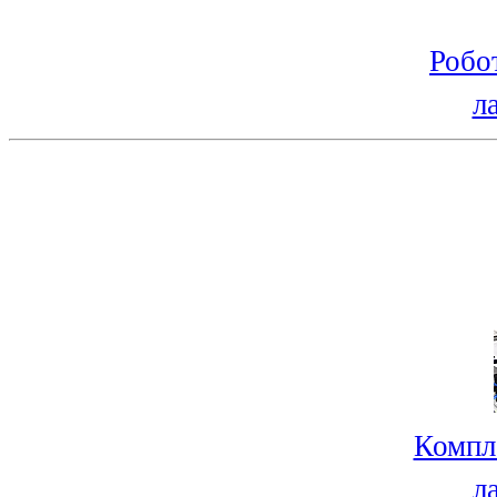
Робо
л
Компл
л