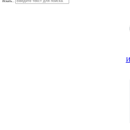
Искать...
И