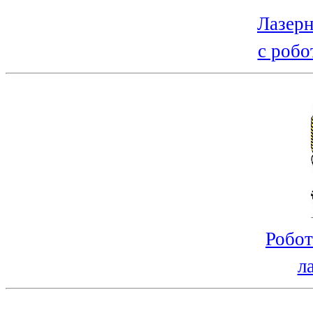
Лазерн
с робо
Робот
л