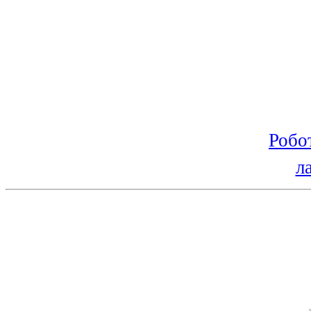
Робо
л