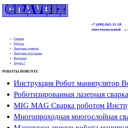
+7 (499)
963
-31-58
многоканальный
г.
Главная
Роботы
Лазерные граверы
Лазерные источники
Контакты
Задать ?
РОБОТЫ BORUNTE
Инструкция Робот манипулятор B
Роботизированная лазерная сварк
MIG MAG Сварка роботом Инстр
Многопроходная многослойная св
Машинное зрение робота манипул