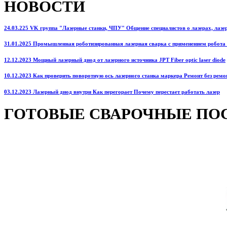
НОВОСТИ
24.03.225 VK группа "Лазерные станки, ЧПУ" Общение специалистов о лазерах, лазерн
31.01.2025 Промышленная роботизированная лазерная сварка с применением робота
12.12.2023 Мощный лазерный диод от лазерного источника JPT Fiber optic laser diode
10.12.2023 Как проверить поворотную ось лазерного станка маркера Ремонт без ремо
03.12.2023 Лазерный диод внутри Как перегорает Почему перестает работать лазер
ГОТОВЫЕ СВАРОЧНЫЕ ПО