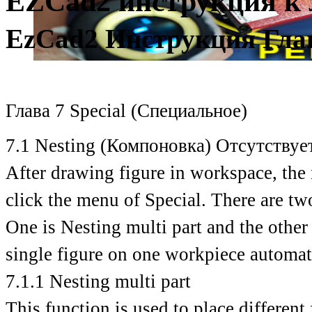
EZCad2 инструкция к 
EzCad2 Инструкция Гла
Глава 7 Special (Специальное)
7.1 Nesting (Компоновка) Отсутствует
After drawing figure in workspace, the
click the menu of Special. There are t
One is Nesting multi part and the other 
single figure on one workpiece automati
7.1.1 Nesting multi part
This function is used to place different